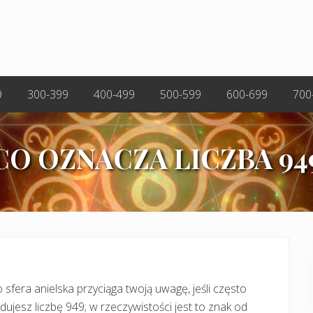
9
300-399
400-499
500-599
600-699
700
CO OZNACZA LICZBA 94
 sfera anielska przyciąga twoją uwagę, jeśli często
dujesz liczbę 949; w rzeczywistości jest to znak od