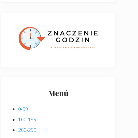
Menú
0-99
100-199
200-299