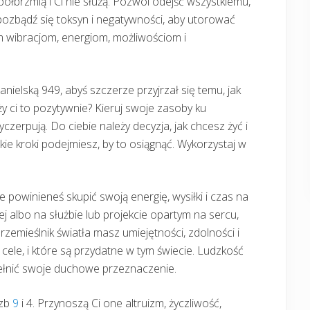
półbrzmią i Ci nie służą. Pozwól odejść wszystkiemu,
pozbądź się toksyn i negatywności, aby utorować
 wibracjom, energiom, możliwościom i
 anielską 949, abyś szczerze przyjrzał się temu, jak
ży ci to pozytywnie? Kieruj swoje zasoby ku
wyczerpują. Do ciebie należy decyzja, jak chcesz żyć i
kie kroki podejmiesz, by to osiągnąć. Wykorzystaj w
 powinieneś skupić swoją energię, wysiłki i czas na
j albo na służbie lub projekcie opartym na sercu,
zemieślnik światła masz umiejętności, zdolności i
 cele, i które są przydatne w tym świecie. Ludzkość
pełnić swoje duchowe przeznaczenie.
czb
9
i 4. Przynoszą Ci one altruizm, życzliwość,