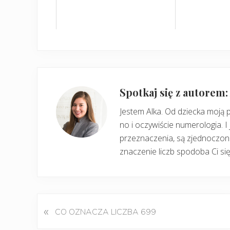
Spotkaj się z autorem
Jestem Alka. Od dziecka moją 
no i oczywiście numerologia. I 
przeznaczenia, są zjednoczone
znaczenie liczb spodoba Ci się
«
P
CO OZNACZA LICZBA 699
o