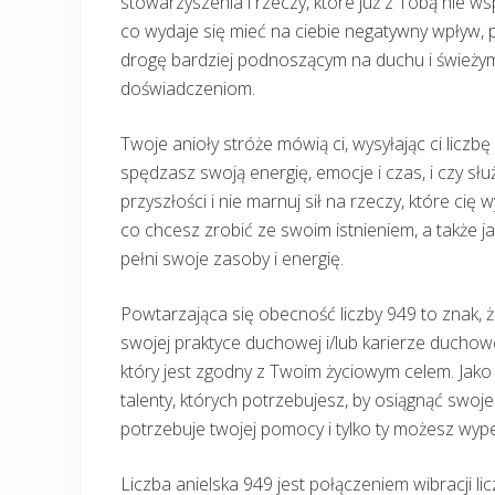
stowarzyszenia i rzeczy, które już z Tobą nie ws
co wydaje się mieć na ciebie negatywny wpływ, 
drogę bardziej podnoszącym na duchu i świeżym
doświadczeniom.
Twoje anioły stróże mówią ci, wysyłając ci liczbę
spędzasz swoją energię, emocje i czas, i czy słu
przyszłości i nie marnuj sił na rzeczy, które cię 
co chcesz zrobić ze swoim istnieniem, a także ja
pełni swoje zasoby i energię.
Powtarzająca się obecność liczby 949 to znak, że
swojej praktyce duchowej i/lub karierze duchowe
który jest zgodny z Twoim życiowym celem. Jako r
talenty, których potrzebujesz, by osiągnąć swoje
potrzebuje twojej pomocy i tylko ty możesz wy
Liczba anielska 949 jest połączeniem wibracji li