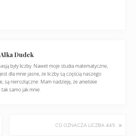
: Alka Dudek
pasją były liczby. Nawet moje studia matematyczne,
jest dla mnie jasne, że liczby są częścią naszego
, są nierozłączne. Mam nadzieję, że anielskie
 tak samo jak mnie.
K
»
CO OZNACZA LICZBA 445
o