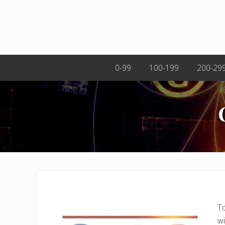
0-99
100-199
200-29
To
wi