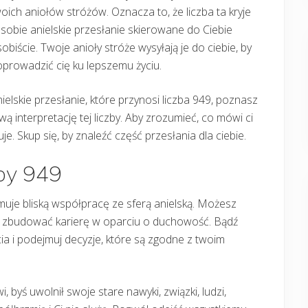
oich aniołów stróżów. Oznacza to, że liczba ta kryje
sobie anielskie przesłanie skierowane do Ciebie
obiście. Twoje anioły stróże wysyłają je do ciebie, by
prowadzić cię ku lepszemu życiu.
ielskie przesłanie, które przynosi liczba 949, poznasz
 interpretację tej liczby. Aby zrozumieć, co mówi ci
je. Skup się, by znaleźć część przesłania dla ciebie.
zby 949
muje bliską współpracę ze sferą anielską. Możesz
i zbudować karierę w oparciu o duchowość. Bądź
a i podejmuj decyzje, które są zgodne z twoim
, byś uwolnił swoje stare nawyki, związki, ludzi,