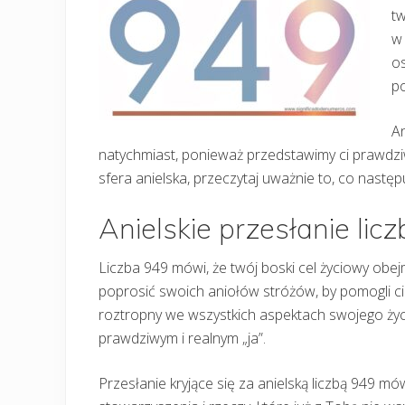
tw
w 
os
po
An
natychmiast, ponieważ przedstawimy ci prawdziwą
sfera anielska, przeczytaj uważnie to, co następu
Anielskie przesłanie lic
Liczba 949 mówi, że twój boski cel życiowy obej
poprosić swoich aniołów stróżów, by pomogli c
roztropny we wszystkich aspektach swojego życi
prawdziwym i realnym „ja”.
Przesłanie kryjące się za anielską liczbą 949 mówi