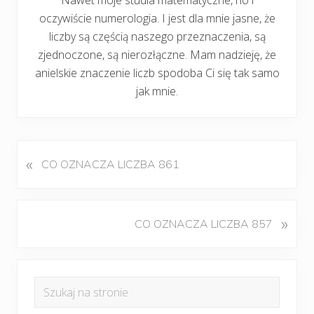
oczywiście numerologia. I jest dla mnie jasne, że
liczby są częścią naszego przeznaczenia, są
zjednoczone, są nierozłączne. Mam nadzieję, że
anielskie znaczenie liczb spodoba Ci się tak samo
jak mnie.
«
P
CO OZNACZA LICZBA 861
o
p
r
K
»
CO OZNACZA LICZBA 857
z
o
e
l
d
Pierwszy
e
n
Szukaj
j
panel
i
na
n
w