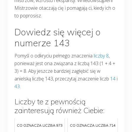
mistrzów, wzrostu i ekspansji. Wniebowstąpieni
Mistrzowie otaczają cię i pomagają ci, kiedy ich o
to poprosisz.
Dowiedz się więcej o
numerze 143
Pomyśl o odkryciu pełnego znaczenia
liczby 8
,
ponieważ jest ona związana z liczbą 143 (1 + 4 +
3) = 8. Aby jeszcze bardziej zagłębić się w
anielską liczbę 143, przeczytaj znaczenie liczb
14
i
43
.
Liczby te z pewnością
zainteresują również Ciebie:
CO OZNACZA LICZBA 973
CO OZNACZA LICZBA 714