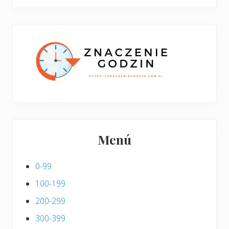
boczny
y
stronie
p
w
i
p
s
i
s
Menú
0-99
100-199
200-299
300-399