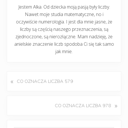
Jestem Alka. Od dziecka moją pasją były liczby.
Nawet moje studia matematyczne, no i
oczywiście numerologia. I jest dla mnie jasne, że
liczby są częścią naszego przeznaczenia, są
zjednoczone, są nierozłączne. Mam nadzieję, że
anielskie znaczenie liczb spodoba Ci się tak samo
jak mnie.
«
P
CO OZNACZA LICZBA 579
o
p
r
K
»
CO OZNACZA LICZBA 978
z
o
e
l
d
Pierwszy
e
n