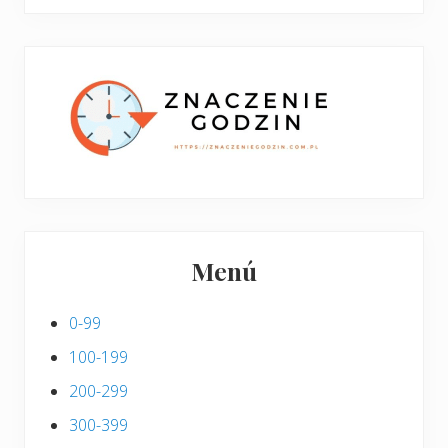
boczny
y
stronie
p
w
i
p
s
i
s
Menú
0-99
100-199
200-299
300-399