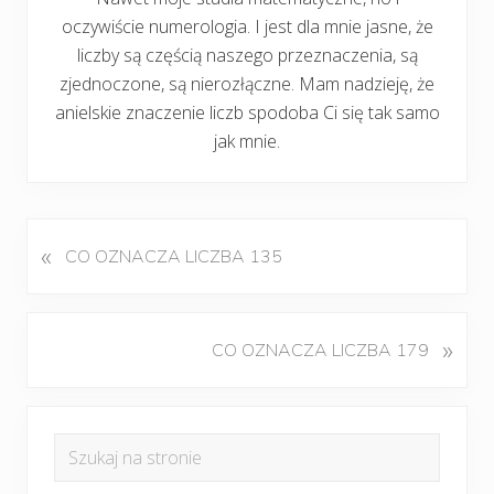
oczywiście numerologia. I jest dla mnie jasne, że
liczby są częścią naszego przeznaczenia, są
zjednoczone, są nierozłączne. Mam nadzieję, że
anielskie znaczenie liczb spodoba Ci się tak samo
jak mnie.
«
P
CO OZNACZA LICZBA 135
o
p
r
K
»
CO OZNACZA LICZBA 179
z
o
e
l
d
Pierwszy
e
n
Szukaj
j
panel
i
na
n
w