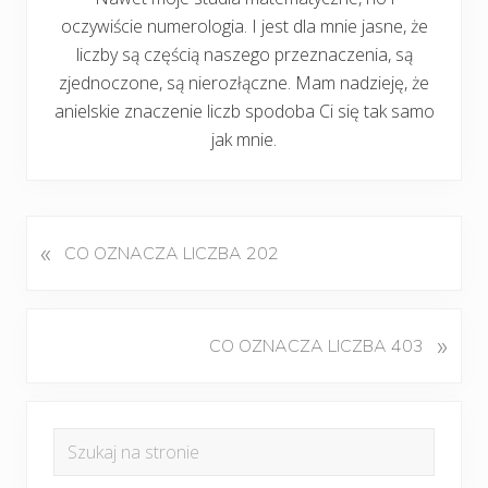
oczywiście numerologia. I jest dla mnie jasne, że
liczby są częścią naszego przeznaczenia, są
zjednoczone, są nierozłączne. Mam nadzieję, że
anielskie znaczenie liczb spodoba Ci się tak samo
jak mnie.
«
P
CO OZNACZA LICZBA 202
o
p
r
K
»
CO OZNACZA LICZBA 403
z
o
e
l
d
Pierwszy
e
n
Szukaj
j
panel
i
na
n
w