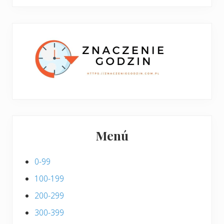
boczny
y
stronie
p
w
i
p
s
i
s
Menú
0-99
100-199
200-299
300-399