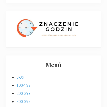
boczny
y
stronie
p
w
i
p
s
i
s
Menú
0-99
100-199
200-299
300-399