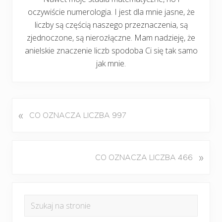
oczywiście numerologia. I jest dla mnie jasne, że
liczby są częścią naszego przeznaczenia, są
zjednoczone, są nierozłączne. Mam nadzieję, że
anielskie znaczenie liczb spodoba Ci się tak samo
jak mnie.
«
P
CO OZNACZA LICZBA 997
o
p
r
K
»
CO OZNACZA LICZBA 466
z
o
e
l
d
Pierwszy
e
n
Szukaj
j
panel
i
na
n
w