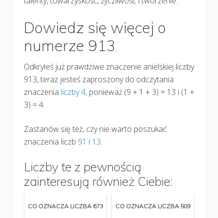
talenty, towarzyskość, życzliwość i tworzenie.
Dowiedz się więcej o
numerze 913
Odkryłeś już prawdziwe znaczenie anielskiej liczby
913, teraz jesteś zaproszony do odczytania
znaczenia
liczby 4
, ponieważ (9 + 1 + 3) = 13 i (1 +
3) = 4.
Zastanów się też, czy nie warto poszukać
znaczenia liczb
91
i
13
.
Liczby te z pewnością
zainteresują również Ciebie:
CO OZNACZA LICZBA 673
CO OZNACZA LICZBA 509