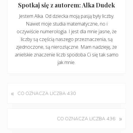
Spotkaj się z autorem: Alka Dudek
Jestem Alka. Od dziecka moją pasją były liczby.
Nawet moje studia matematyczne, no i
oczywiście numerologia. I jest dla mnie jasne, że
liczby są częścią naszego przeznaczenia, są
zjednoczone, są nierozłączne. Mam nadzieję, że
anielskie znaczenie liczb spodoba Ci się tak samo
jak mnie.
«
P
CO OZNACZA LICZBA 430
o
p
r
K
»
CO OZNACZA LICZBA 436
z
o
e
l