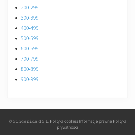
200-299
300-399
400-499
500-599
600-699
700-799
800-899
900-999
© 𝚂𝚒𝚗𝚌𝚎𝚛𝚒𝚍𝚊.𝚍 𝚂.𝙻.
Polityka cookies
Informacje prawne
Polityka
prywatności