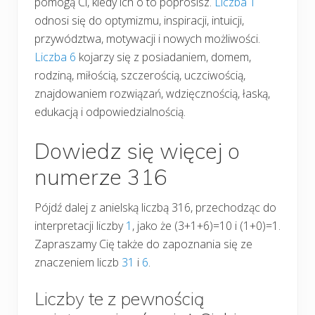
pomogą Ci, kiedy ich o to poprosisz.
Liczba 1
odnosi się do optymizmu, inspiracji, intuicji,
przywództwa, motywacji i nowych możliwości.
Liczba 6
kojarzy się z posiadaniem, domem,
rodziną, miłością, szczerością, uczciwością,
znajdowaniem rozwiązań, wdzięcznością, łaską,
edukacją i odpowiedzialnością.
Dowiedz się więcej o
numerze 316
Pójdź dalej z anielską liczbą 316, przechodząc do
interpretacji liczby
1
, jako że (3+1+6)=10 i (1+0)=1.
Zapraszamy Cię także do zapoznania się ze
znaczeniem liczb
31
i
6
.
Liczby te z pewnością