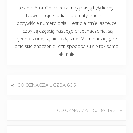
Jestem Alka. Od dziecka moją pasją były liczby.
Nawet moje studia matematyczne, no i
oczywiście numerologia. I jest dla mnie jasne, że
liczby są częścią naszego przeznaczenia, są
zjednoczone, są nierozłączne. Mam nadzieję, że
anielskie znaczenie liczb spodoba Ci się tak samo
jak mnie.
«
P
CO OZNACZA LICZBA 635
o
p
r
K
»
CO OZNACZA LICZBA 492
z
o
e
l
d
Pierwszy
e
n