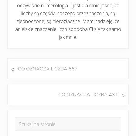
oczywiście numerologia. I jest dla mnie jasne, że
liczby są częścią naszego przeznaczenia, są
zjednoczone, są nierozłączne. Mam nadzieję, że
anielskie znaczenie liczb spodoba Ci się tak samo
jak mnie.
«
P
CO OZNACZA LICZBA 557
o
p
r
K
»
CO OZNACZA LICZBA 431
z
o
e
l
d
Pierwszy
e
n
Szukaj
j
panel
i
na
n
w