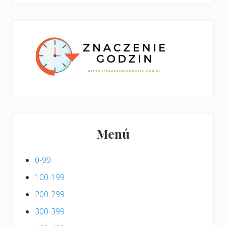
boczny
y
stronie
p
w
i
p
s
i
s
Menú
0-99
100-199
200-299
300-399