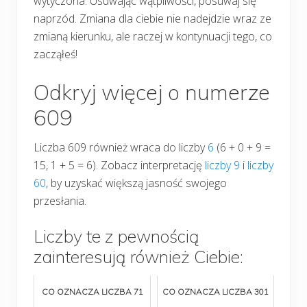
wytyczona. Usuwając wątpliwości, posuwaj się
naprzód. Zmiana dla ciebie nie nadejdzie wraz ze
zmianą kierunku, ale raczej w kontynuacji tego, co
zacząłeś!
Odkryj więcej o numerze
609
Liczba 609 również wraca do liczby
6
(6 + 0 + 9 =
15, 1 + 5 = 6). Zobacz interpretację
liczby 9
i
liczby
60
, by uzyskać większą jasność swojego
przesłania.
Liczby te z pewnością
zainteresują również Ciebie:
CO OZNACZA LICZBA 71
CO OZNACZA LICZBA 301