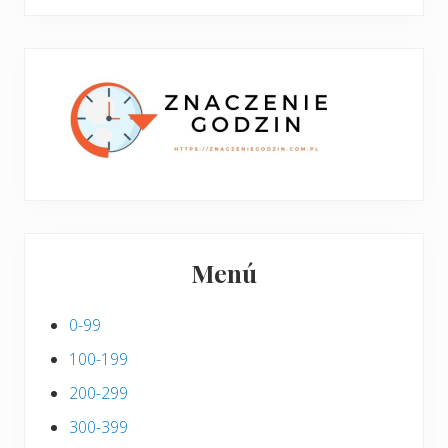
boczny
y
stronie
p
w
i
p
s
i
s
Menú
0-99
100-199
200-299
300-399