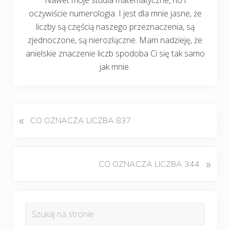
oczywiście numerologia. I jest dla mnie jasne, że
liczby są częścią naszego przeznaczenia, są
zjednoczone, są nierozłączne. Mam nadzieję, że
anielskie znaczenie liczb spodoba Ci się tak samo
jak mnie.
«
P
CO OZNACZA LICZBA 837
o
p
r
K
»
CO OZNACZA LICZBA 344
z
o
e
l
d
Pierwszy
e
n
Szukaj
j
panel
i
na
n
w