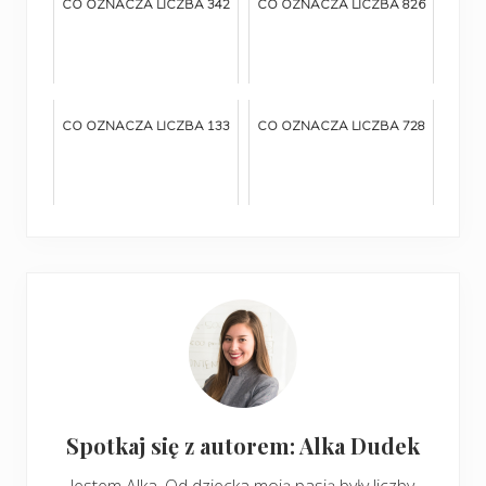
CO OZNACZA LICZBA 342
CO OZNACZA LICZBA 826
CO OZNACZA LICZBA 133
CO OZNACZA LICZBA 728
Spotkaj się z autorem: Alka Dudek
Jestem Alka. Od dziecka moją pasją były liczby.