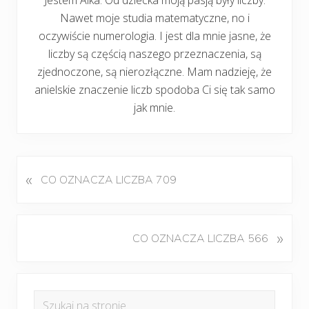
Nawet moje studia matematyczne, no i
oczywiście numerologia. I jest dla mnie jasne, że
liczby są częścią naszego przeznaczenia, są
zjednoczone, są nierozłączne. Mam nadzieję, że
anielskie znaczenie liczb spodoba Ci się tak samo
jak mnie.
«
P
CO OZNACZA LICZBA 709
o
p
r
K
»
CO OZNACZA LICZBA 566
z
o
e
l
d
Pierwszy
e
n
Szukaj
j
i