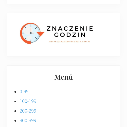
boczny
y
stronie
p
w
i
p
s
i
s
Menú
0-99
100-199
200-299
300-399