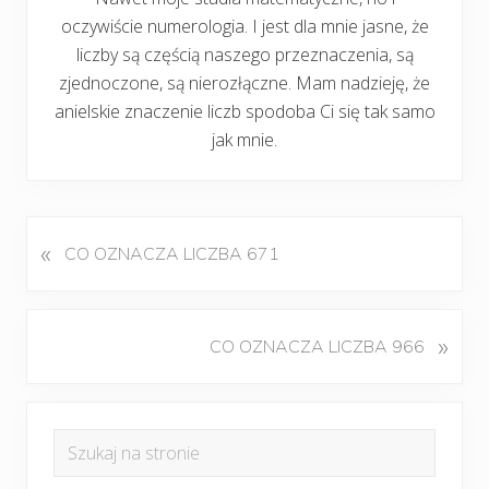
oczywiście numerologia. I jest dla mnie jasne, że
liczby są częścią naszego przeznaczenia, są
zjednoczone, są nierozłączne. Mam nadzieję, że
anielskie znaczenie liczb spodoba Ci się tak samo
jak mnie.
«
P
CO OZNACZA LICZBA 671
o
p
r
K
»
CO OZNACZA LICZBA 966
z
o
e
l
d
Pierwszy
e
n
Szukaj
j
panel
i
na
n
w