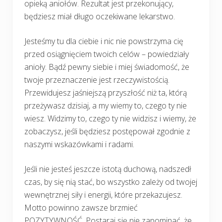
opieką aniołów. Rezultat jest przekonujący,
będziesz miał długo oczekiwane lekarstwo.
Jesteśmy tu dla ciebie i nic nie powstrzyma cię
przed osiągnięciem twoich celów – powiedziały
anioły. Bądź pewny siebie i miej świadomość, że
twoje przeznaczenie jest rzeczywistością.
Przewidujesz jaśniejszą przyszłość niż ta, którą
przeżywasz dzisiaj, a my wiemy to, czego ty nie
wiesz. Widzimy to, czego ty nie widzisz i wiemy, że
zobaczysz, jeśli będziesz postępował zgodnie z
naszymi wskazówkami i radami.
Jeśli nie jesteś jeszcze istotą duchową, nadszedł
czas, by się nią stać, bo wszystko zależy od twojej
wewnętrznej siły i energii, które przekazujesz.
Motto powinno zawsze brzmieć
POZYTYWNOŚĆ. Postaraj się nie zapominać, że