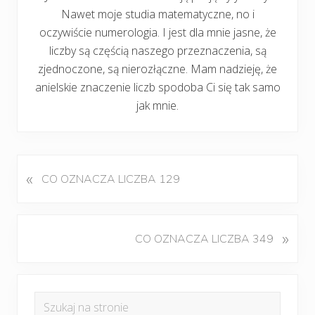
Nawet moje studia matematyczne, no i
oczywiście numerologia. I jest dla mnie jasne, że
liczby są częścią naszego przeznaczenia, są
zjednoczone, są nierozłączne. Mam nadzieję, że
anielskie znaczenie liczb spodoba Ci się tak samo
jak mnie.
«
P
CO OZNACZA LICZBA 129
o
p
r
K
»
CO OZNACZA LICZBA 349
z
o
e
l
d
Pierwszy
e
n
Szukaj
j
panel
i