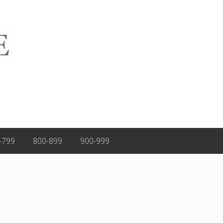
-799
800-899
900-999