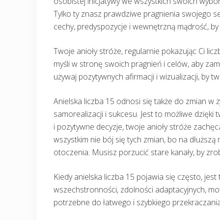
osobistej inicjatywy we wszystkich swoich wybor
Tylko ty znasz prawdziwe pragnienia swojego se
cechy, predyspozycje i wewnętrzną mądrość, by
Twoje anioły stróże, regularnie pokazując Ci lic
myśli w stronę swoich pragnień i celów, aby z
używaj pozytywnych afirmacji i wizualizacji, by tw
Anielska liczba 15 odnosi się także do zmian w ż
samorealizacji i sukcesu. Jest to możliwe dzię
i pozytywne decyzje, twoje anioły stróże zachęc
wszystkim nie bój się tych zmian, bo na dłuższą 
otoczenia. Musisz porzucić stare kanały, by zro
Kiedy anielska liczba 15 pojawia się często, jes
wszechstronności, zdolności adaptacyjnych, moty
potrzebne do łatwego i szybkiego przekraczania