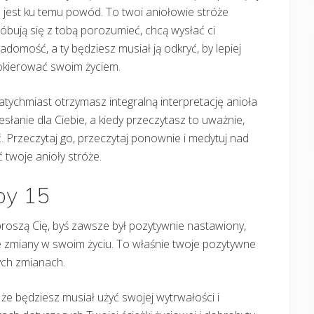
 jest ku temu powód. To twoi aniołowie stróże
óbują się z tobą porozumieć, chcą wysłać ci
adomość, a ty będziesz musiał ją odkryć, by lepiej
okierować swoim życiem.
tychmiast otrzymasz integralną interpretację anioła
esłanie dla Ciebie, a kiedy przeczytasz to uważnie,
. Przeczytaj go, przeczytaj ponownie i medytuj nad
 twoje anioły stróże.
zby 15
proszą Cię, byś zawsze był pozytywnie nastawiony,
e zmiany w swoim życiu. To właśnie twoje pozytywne
ych zmianach.
ie, że będziesz musiał użyć swojej wytrwałości i