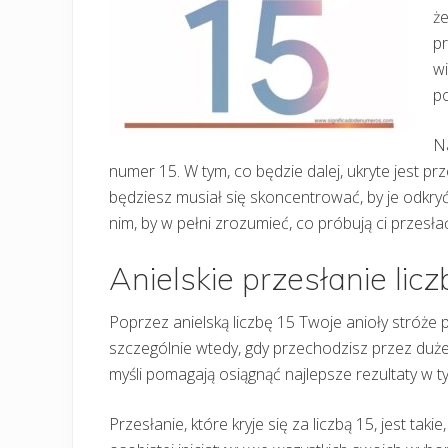
że
pr
wi
p
Na
numer 15. W tym, co będzie dalej, ukryte jest prz
będziesz musiał się skoncentrować, by je odkryć
nim, by w pełni zrozumieć, co próbują ci przesłać
Anielskie przesłanie lic
Poprzez anielską liczbę 15 Twoje anioły stróże 
szczególnie wtedy, gdy przechodzisz przez duż
myśli pomagają osiągnąć najlepsze rezultaty w t
Przesłanie, które kryje się za liczbą 15, jest tak