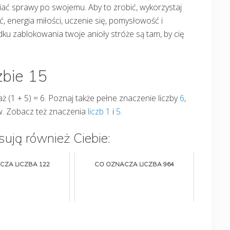
twiać sprawy po swojemu. Aby to zrobić, wykorzystaj
, energia miłości, uczenie się, pomysłowość i
ku zablokowania twoje anioły stróże są tam, by cię
zbie 15
aż (1 + 5) = 6. Poznaj także pełne znaczenie liczby
6
,
w. Zobacz też znaczenia
liczb 1
i
5
.
sują również Ciebie:
CZA LICZBA 122
CO OZNACZA LICZBA 964