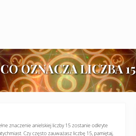
CO OZNACZA LICZBA 15
łne znaczenie anielskiej liczby 15 zostanie odkryte
tychmiast. Czy często zauważasz liczbę 15, pamiętaj,