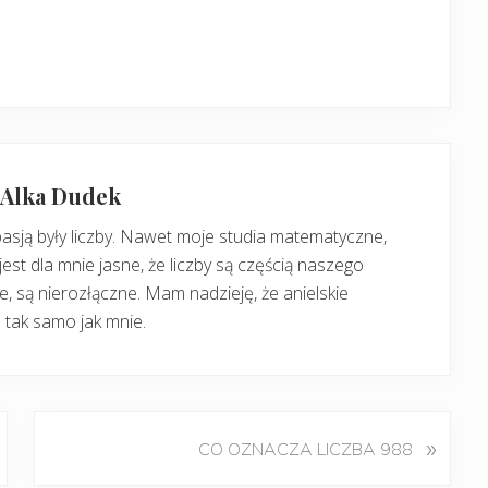
: Alka Dudek
pasją były liczby. Nawet moje studia matematyczne,
jest dla mnie jasne, że liczby są częścią naszego
, są nierozłączne. Mam nadzieję, że anielskie
 tak samo jak mnie.
K
»
CO OZNACZA LICZBA 988
o