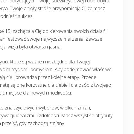
ach dotyczących Twojej ścieżki życiowej i dobrobytu.
rca. Twoje anioły stróże przypominają Ci, że masz
 odnieść sukces.
zbę 15, zachęcają Cię do kierowania swoich działań i
amanifestować swoje najwyższe marzenia. Zawsze
oja wizja była otwarta i jasna.
yciu, które są ważne i niezbędne dla Twojej
ki twoim myślom i pomysłom. Aby podejmować właściwe
ają cię i prowadzą przez kolejne etapy. Przede
metę są one korzystne dla ciebie i dla osób z twojego
bić miejsce dla nowych możliwości.
t to znak życiowych wyborów, wielkich zmian,
wacji, idealizmu i zdolności. Masz wszystkie atrybuty
 przejść, gdy zachodzą zmiany.