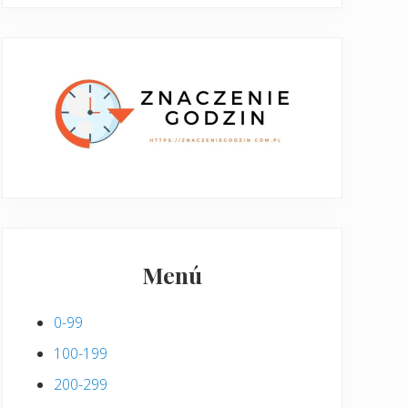
Menú
0-99
100-199
200-299