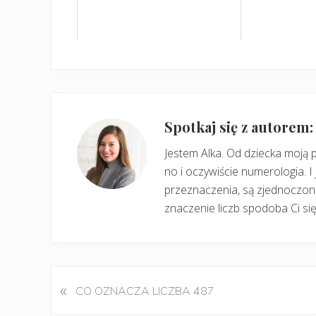
Spotkaj się z autorem
Jestem Alka. Od dziecka moją 
no i oczywiście numerologia. I 
przeznaczenia, są zjednoczone
znaczenie liczb spodoba Ci się
«
P
CO OZNACZA LICZBA 487
o