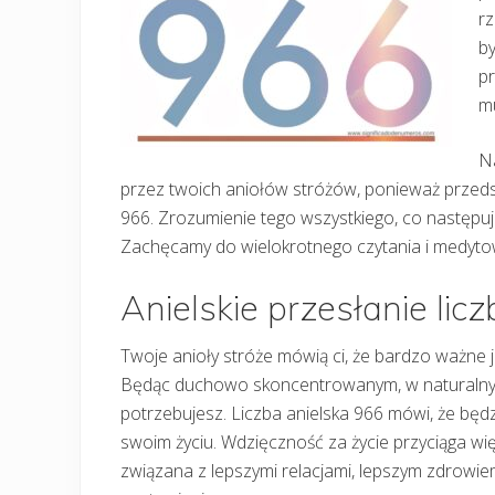
rz
by
pr
mu
N
przez twoich aniołów stróżów, ponieważ przedsta
966. Zrozumienie tego wszystkiego, co następuje
Zachęcamy do wielokrotnego czytania i medyt
Anielskie przesłanie lic
Twoje anioły stróże mówią ci, że bardzo ważne je
Będąc duchowo skoncentrowanym, w naturalny 
potrzebujesz. Liczba anielska 966 mówi, że będ
swoim życiu. Wdzięczność za życie przyciąga wię
związana z lepszymi relacjami, lepszym zdrow