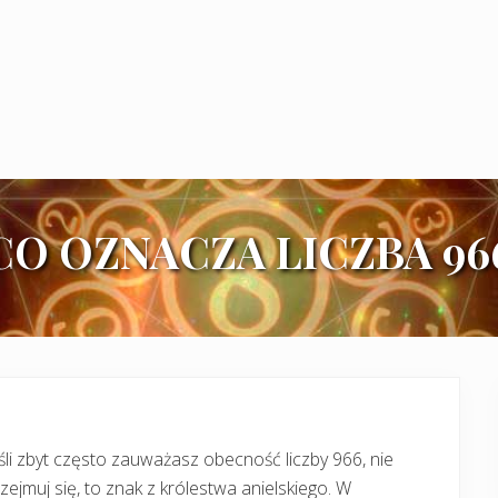
CO OZNACZA LICZBA 96
śli zbyt często zauważasz obecność liczby 966, nie
zejmuj się, to znak z królestwa anielskiego. W