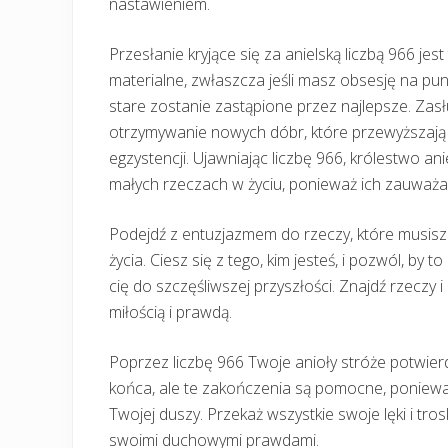
nastawieniem.
Przesłanie kryjące się za anielską liczbą 966 jest
materialne, zwłaszcza jeśli masz obsesję na pun
stare zostanie zastąpione przez najlepsze. Zasł
otrzymywanie nowych dóbr, które przewyższają 
egzystencji. Ujawniając liczbę 966, królestwo a
małych rzeczach w życiu, ponieważ ich zauważani
Podejdź z entuzjazmem do rzeczy, które musisz z
życia. Ciesz się z tego, kim jesteś, i pozwól, b
cię do szczęśliwszej przyszłości. Znajdź rzeczy i 
miłością i prawdą.
Poprzez liczbę 966 Twoje anioły stróże potwierd
końca, ale te zakończenia są pomocne, ponieważ
Twojej duszy. Przekaż wszystkie swoje lęki i trosk
swoimi duchowymi prawdami.