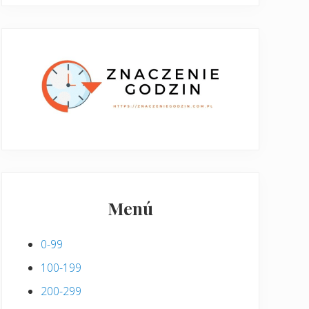
Menú
0-99
100-199
200-299