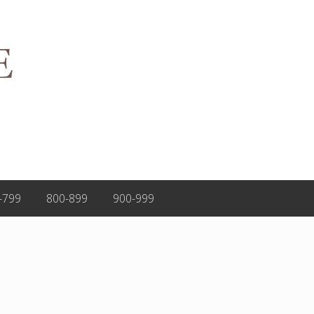
-799
800-899
900-999