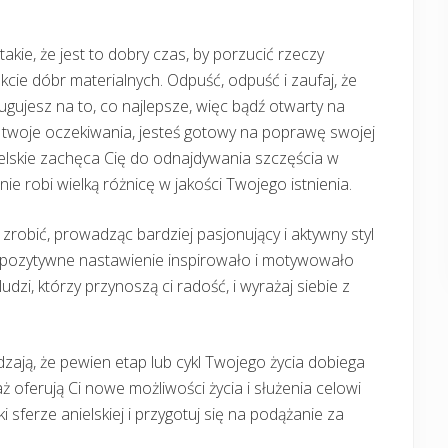
 takie, że jest to dobry czas, by porzucić rzeczy
kcie dóbr materialnych. Odpuść, odpuść i zaufaj, że
ugujesz na to, co najlepsze, więc bądź otwarty na
twoje oczekiwania, jesteś gotowy na poprawę swojej
nielskie zachęca Cię do odnajdywania szczęścia w
e robi wielką różnicę w jakości Twojego istnienia.
robić, prowadząc bardziej pasjonujący i aktywny styl
y to pozytywne nastawienie inspirowało i motywowało
ludzi, którzy przynoszą ci radość, i wyrażaj siebie z
zają, że pewien etap lub cykl Twojego życia dobiega
 oferują Ci nowe możliwości życia i służenia celowi
i sferze anielskiej i przygotuj się na podążanie za