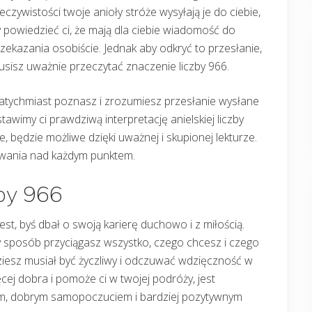
eczywistości twoje anioły stróże wysyłają je do ciebie,
 powiedzieć ci, że mają dla ciebie wiadomość do
zekazania osobiście. Jednak aby odkryć to przesłanie,
sisz uważnie przeczytać znaczenie liczby 966.
atychmiast poznasz i zrozumiesz przesłanie wysłane
wimy ci prawdziwą interpretację anielskiej liczby
, będzie możliwe dzięki uważnej i skupionej lekturze.
owania nad każdym punktem.
zby 966
st, byś dbał o swoją karierę duchowo i z miłością.
sposób przyciągasz wszystko, czego chcesz i czego
ziesz musiał być życzliwy i odczuwać wdzięczność w
cej dobra i pomoże ci w twojej podróży, jest
iem, dobrym samopoczuciem i bardziej pozytywnym