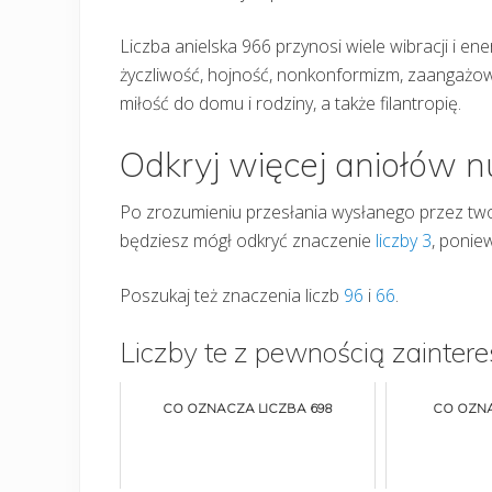
Liczba anielska 966 przynosi wiele wibracji i ener
życzliwość, hojność, nonkonformizm, zaangażo
miłość do domu i rodziny, a także filantropię.
Odkryj więcej aniołów 
Po zrozumieniu przesłania wysłanego przez two
będziesz mógł odkryć znaczenie
liczby 3
, poniew
Poszukaj też znaczenia liczb
96
i
66
.
Liczby te z pewnością zaintere
CO OZNACZA LICZBA 698
CO OZNA