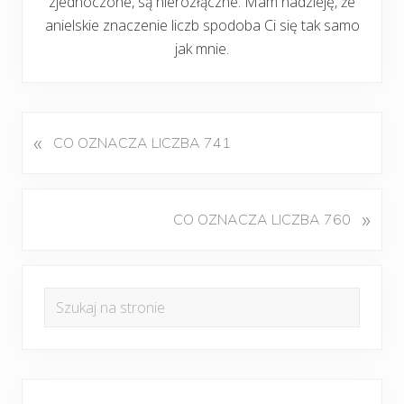
zjednoczone, są nierozłączne. Mam nadzieję, że
anielskie znaczenie liczb spodoba Ci się tak samo
jak mnie.
«
P
CO OZNACZA LICZBA 741
o
p
r
K
»
CO OZNACZA LICZBA 760
z
o
e
l
d
Pierwszy
e
n
Szukaj
j
panel
i
na
n
w
boczny
y
stronie
p
w
i
p
s