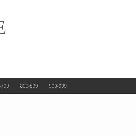
-799
800-899
900-999