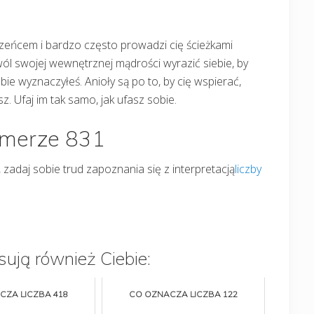
rzeńcem i bardzo często prowadzi cię ścieżkami
wól swojej wewnętrznej mądrości wyrazić siebie, by
ie wyznaczyłeś. Anioły są po to, by cię wspierać,
sz. Ufaj im tak samo, jak ufasz sobie.
umerze 831
 zadaj sobie trud zapoznania się z interpretacją
liczby
sują również Ciebie:
CZA LICZBA 418
CO OZNACZA LICZBA 122