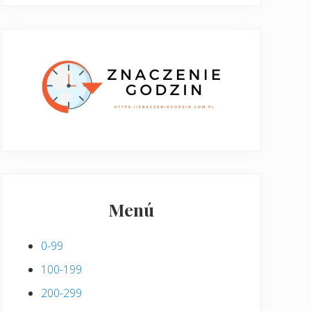
Menú
0-99
100-199
200-299