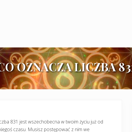
CO OZNACZA LICZBA 83
czba 831 jest wszechobecna w twoim życiu już od
akiegoś czasu. Musisz postępować z nim we