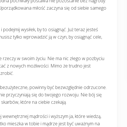
a godna pochwały postawa nie pozostanie bez nagrody.
. Uporządkowana miłość zaczyna się od siebie samego
podejmij wysiłek, by to osiągnąć. Już teraz jesteś
sisz tylko wprowadzić ją w czyn, by osiągnąć cele,
e rzeczy w swoim życiu. Nie ma nic złego w pozbyciu
tać z nowych możliwości. Mimo że trudno jest
zrobić.
iu bezużyteczne, powinny być bezwzględnie odrzucone.
ie przyczyniają się do twojego rozwoju. Nie bój się
skarbów, które na ciebie czekają.
j wewnętrznej mądrości i wyższym ja, które wiedzą,
ystko mieszka w tobie i mądrze jest być uważnym na