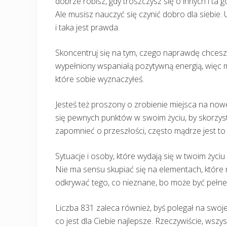
dobrze robisz, gdy troszczysz się o innych i t
Ale musisz nauczyć się czynić dobro dla siebie
i taka jest prawda.
Skoncentruj się na tym, czego naprawdę chcesz i 
wypełniony wspaniałą pozytywną energią, więc mu
które sobie wyznaczyłeś.
Jesteś też proszony o zrobienie miejsca na now
się pewnych punktów w swoim życiu, by skorzys
zapomnieć o przeszłości, często mądrze jest to 
Sytuacje i osoby, które wydają się w twoim życ
Nie ma sensu skupiać się na elementach, które n
odkrywać tego, co nieznane, bo może być pełne 
Liczba 831 zaleca również, byś polegał na swoje
co jest dla Ciebie najlepsze. Rzeczywiście, wsz