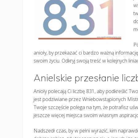
ws
tw
do
m
Po
anioły, by przekazać ci bardzo ważną informac
swoim życiu. Odkryj swoją treść w kolejnych linia
Anielskie przesłanie lic
Anioły polecają Ci liczbę 831, aby podkreślić T
jest podziwiane przez Wniebowstąpionych Mistrz
Twoje szczęście polega na tym, że potrafisz uś
jeszcze więcej miejsca swoim własnym aspiracj
Nadszedł czas, by w pełni wyrazić, kim naprawdę