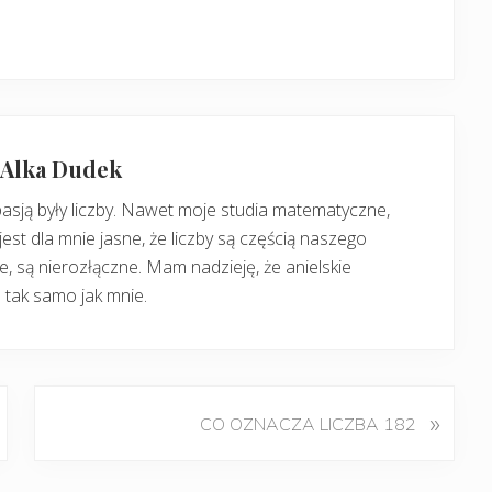
: Alka Dudek
pasją były liczby. Nawet moje studia matematyczne,
jest dla mnie jasne, że liczby są częścią naszego
, są nierozłączne. Mam nadzieję, że anielskie
 tak samo jak mnie.
K
»
CO OZNACZA LICZBA 182
o
l