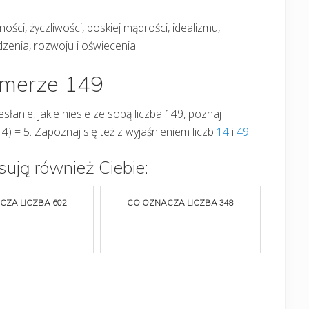
ości, życzliwości, boskiej mądrości, idealizmu,
nia, rozwoju i oświecenia.
umerze 149
esłanie, jakie niesie ze sobą liczba 149, poznaj
 4) = 5. Zapoznaj się też z wyjaśnieniem liczb
14
i
49
.
sują również Ciebie:
CZA LICZBA 602
CO OZNACZA LICZBA 348