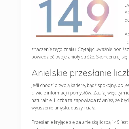
uw
Ab
do
Ab
li
znaczenie tego znaku. Czytając uważnie poniższe
powiedzieć twoje anioły stróże. Skoncentruj si
Anielskie przesłanie lic
Jeśli chodzi o twoją karierę, bądź spokojny, bo
ci wiele informacji i pomysłów. Zaufaj więc tym 
naturalnie. Liczba ta zapowiada również, że będ
wyciszenie umysłu, duszy i ciała.
Przesłanie kryjące się za anielską liczbą 149 jes