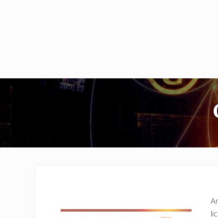
An
li