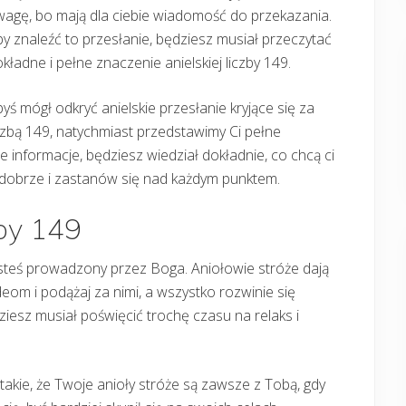
agę, bo mają dla ciebie wiadomość do przekazania.
y znaleźć to przesłanie, będziesz musiał przeczytać
kładne i pełne znaczenie anielskiej liczby 149.
yś mógł odkryć anielskie przesłanie kryjące się za
czbą 149, natychmiast przedstawimy Ci pełne
 informacje, będziesz wiedział dokładnie, co chcą ci
ę dobrze i zastanów się nad każdym punktem.
zby 149
 jesteś prowadzony przez Boga. Aniołowie stróże dają
ideom i podążaj za nimi, a wszystko rozwinie się
ziesz musiał poświęcić trochę czasu na relaks i
t takie, że Twoje anioły stróże są zawsze z Tobą, gdy