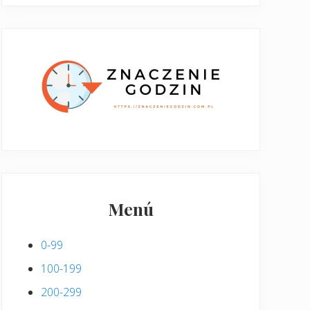
Menú
0-99
100-199
200-299