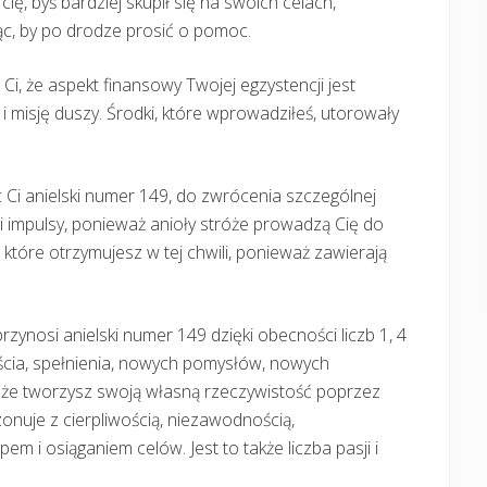
ę, byś bardziej skupił się na swoich celach,
ąc, by po drodze prosić o pomoc.
Ci, że aspekt finansowy Twojej egzystencji jest
i misję duszy. Środki, które wprowadziłeś, utorowały
 Ci anielski numer 149, do zwrócenia szczególnej
i impulsy, ponieważ anioły stróże prowadzą Cię do
 które otrzymujesz w tej chwili, ponieważ zawierają
e przynosi anielski numer 149 dzięki obecności liczb 1, 4
ścia, spełnienia, nowych pomysłów, nowych
, że tworzysz swoją własną rzeczywistość poprzez
onuje z cierpliwością, niezawodnością,
m i osiąganiem celów. Jest to także liczba pasji i