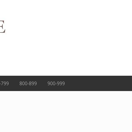
-799
800-899
900-999