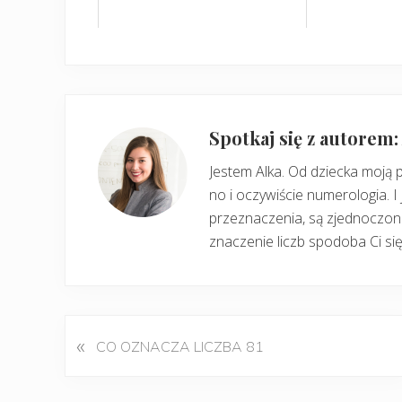
Spotkaj się z autorem
Jestem Alka. Od dziecka moją 
no i oczywiście numerologia. I 
przeznaczenia, są zjednoczone
znaczenie liczb spodoba Ci się
«
P
CO OZNACZA LICZBA 81
o
p