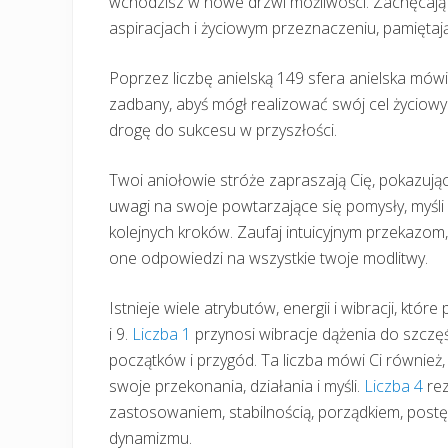
wchodzisz w nowe drzwi możliwości. Zachęcają ci
aspiracjach i życiowym przeznaczeniu, pamiętaj
Poprzez liczbę anielską 149 sfera anielska mówi 
zadbany, abyś mógł realizować swój cel życiowy 
drogę do sukcesu w przyszłości.
Twoi aniołowie stróże zapraszają Cię, pokazując
uwagi na swoje powtarzające się pomysły, myśli 
kolejnych kroków. Zaufaj intuicyjnym przekazom,
one odpowiedzi na wszystkie twoje modlitwy.
Istnieje wiele atrybutów, energii i wibracji, któr
i 9.
Liczba 1
przynosi wibracje dążenia do szczę
początków i przygód. Ta liczba mówi Ci również
swoje przekonania, działania i myśli.
Liczba 4
rez
zastosowaniem, stabilnością, porządkiem, postępe
dynamizmu.