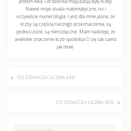
Jestem Alka. Od dziecka moją pasją były liczby.
Nawet moje studia matematyczne, no i
oczywiście numerologia. I jest dla mnie jasne, że
liczby są częścią naszego przeznaczenia, są
zjednoczone, są nierozłączne. Mam nadzieję, że
anielskie znaczenie liczb spodoba Ci się tak samo
jak mnie.
«
P
CO OZNACZA LICZBA 438
o
p
r
K
»
CO OZNACZA LICZBA 855
z
o
e
l
d
Pierwszy
e
n
Szukaj
j