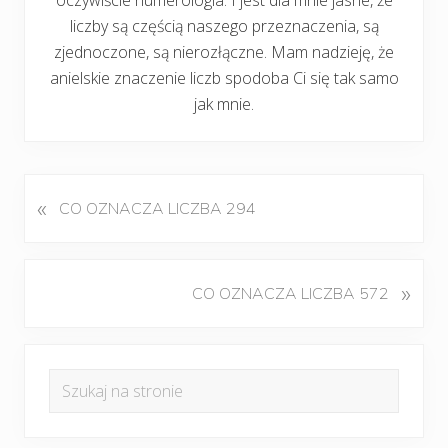
liczby są częścią naszego przeznaczenia, są
zjednoczone, są nierozłączne. Mam nadzieję, że
anielskie znaczenie liczb spodoba Ci się tak samo
jak mnie.
«
P
CO OZNACZA LICZBA 294
o
p
r
K
»
CO OZNACZA LICZBA 572
z
o
e
l
d
Pierwszy
e
n
Szukaj
j
panel
i
na
n
w
boczny
y
stronie
p