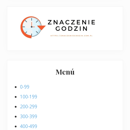
w
i
p
s
i
s
Menú
0-99
100-199
200-299
300-399
400-499