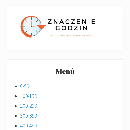
w
i
p
s
i
s
Menú
0-99
100-199
200-299
300-399
400-499