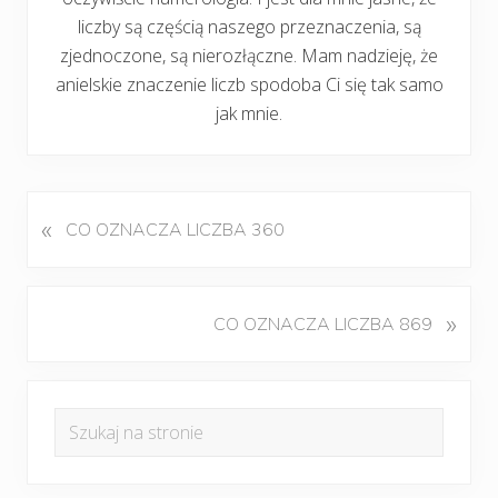
liczby są częścią naszego przeznaczenia, są
zjednoczone, są nierozłączne. Mam nadzieję, że
anielskie znaczenie liczb spodoba Ci się tak samo
jak mnie.
«
P
CO OZNACZA LICZBA 360
o
p
r
K
»
CO OZNACZA LICZBA 869
z
o
e
l
d
Pierwszy
e
n
Szukaj
j
panel
i
na
n
w
boczny
y
stronie
p