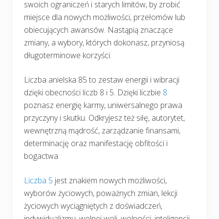
swoich ograniczeń i starych limitów, by zrobić
miejsce dla nowych możliwości, przełomów lub
obiecujących awansów. Nastąpią znaczące
zmiany, a wybory, których dokonasz, przyniosą
długoterminowe korzyści.
Liczba anielska 85 to zestaw energii i wibracji
dzięki obecności liczb 8 i 5. Dzięki liczbie
8
poznasz energię karmy, uniwersalnego prawa
przyczyny i skutku. Odkryjesz też siłę, autorytet,
wewnętrzną mądrość, zarządzanie finansami,
determinację oraz manifestację obfitości i
bogactwa.
Liczba 5
jest znakiem nowych możliwości,
wyborów życiowych, poważnych zmian, lekcji
życiowych wyciągniętych z doświadczeń,
indywidualizmu, wolnej woli, wolności, inteligencji,