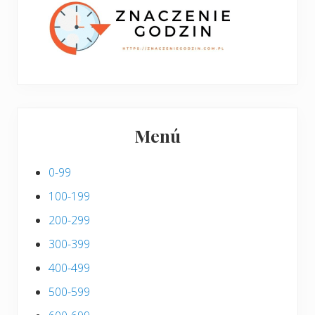
i
s
Menú
0-99
100-199
200-299
300-399
400-499
500-599