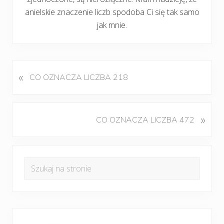
anielskie znaczenie liczb spodoba Ci się tak samo
jak mnie.
«
P
CO OZNACZA LICZBA 218
o
p
r
K
»
CO OZNACZA LICZBA 472
z
o
e
l
d
Pierwszy
e
n
Szukaj
j
panel
i
na
n
w
boczny
y
stronie
p
w
i
p
s