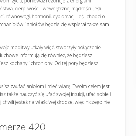
oim życiu, ponieważ rezonuje z energiami
stwa, cierpliwości i wewnętrznej mądrości. Jeśli
ci, równowagi, harmonii, dyplomacji. Jeśli chodzi o
archaniołów i aniołów będzie cię wspierał także sam
twoje modlitwy utkały więź, stworzyły połączenie
 duchowe informują cię również, że będziesz
sz kochany i chroniony. Od tej pory będziesz
sz zaufać aniołom i mieć wiarę. Twoim celem jest
 także nauczyć się ufać swojej intuicji, ufać sobie i
 chwili jesteś na właściwej drodze, więc niczego nie
umerze 420