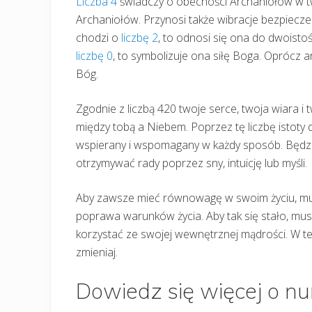
Liczba 4
świadczy o obecności Archaniołów w tw
Archaniołów. Przynosi także wibracje bezpieczeń
chodzi o
liczbę 2
, to odnosi się ona do dwoistoś
liczbę 0
, to symbolizuje ona siłę Boga. Oprócz 
Bóg.
Zgodnie z liczbą 420 twoje serce, twoja wiara i 
między tobą a Niebem. Poprzez tę liczbę istoty
wspierany i wspomagany w każdy sposób. Będzie
otrzymywać rady poprzez sny, intuicję lub myśli.
Aby zawsze mieć równowagę w swoim życiu, musi
poprawa warunków życia. Aby tak się stało, musisz
korzystać ze swojej wewnętrznej mądrości. W tej
zmieniaj.
Dowiedz się więcej o n