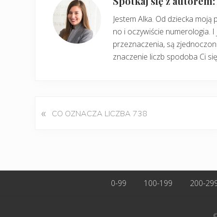
Spotkaj się z autorem
Jestem Alka. Od dziecka moją 
no i oczywiście numerologia. I 
przeznaczenia, są zjednoczone
znaczenie liczb spodoba Ci się
«
P
CO OZNACZA LICZBA 738
o
p
r
z
e
d
0-99
100-199
200-29
n
i
w
©