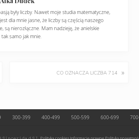
: Alka Dudek
pasją były liczby. Nawet moje studia matematyczne,
jest dla mnie jasne, że liczby są częścią naszego
, są nierozłączne. Mam nadzieję, że anielskie
 tak samo jak mnie.
K
»
CO OZNACZA LICZBA 714
o
l
e
j
n
y
9
300-399
400-499
500-599
600-699
700
w
p
i
 𝚂𝚒𝚗𝚌𝚎𝚛𝚒𝚍𝚊.𝚍 𝚂.𝙻.
Polityka cookies
Informacje prawne
Polityka prywatnoś