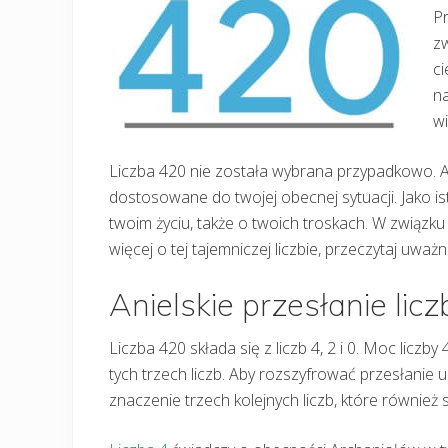
Pr
zw
ci
n
wi
Liczba 420 nie została wybrana przypadkowo. An
dostosowane do twojej obecnej sytuacji. Jako i
twoim życiu, także o twoich troskach. W związku
więcej o tej tajemniczej liczbie, przeczytaj uważn
Anielskie przesłanie lic
Liczba 420 składa się z liczb 4, 2 i 0. Moc liczb
tych trzech liczb. Aby rozszyfrować przesłanie ukr
znaczenie trzech kolejnych liczb, które również s