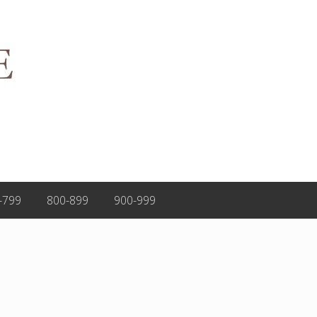
-799
800-899
900-999