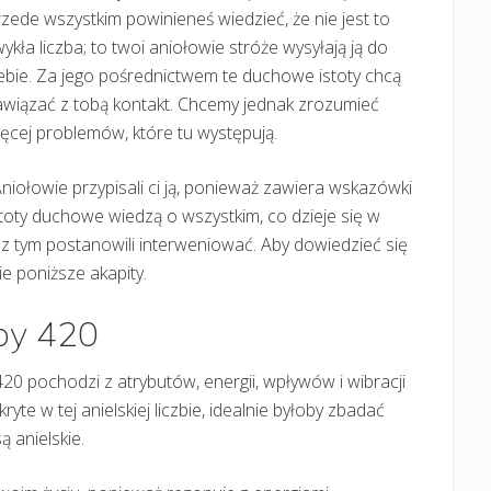
zede wszystkim powinieneś wiedzieć, że nie jest to
ykła liczba; to twoi aniołowie stróże wysyłają ją do
ebie. Za jego pośrednictwem te duchowe istoty chcą
awiązać z tobą kontakt. Chcemy jednak zrozumieć
ęcej problemów, które tu występują.
iołowie przypisali ci ją, ponieważ zawiera wskazówki
stoty duchowe wiedzą o wszystkim, co dzieje się w
 z tym postanowili interweniować. Aby dowiedzieć się
ie poniższe akapity.
zby 420
y 420 pochodzi z atrybutów, energii, wpływów i wibracji
yte w tej anielskiej liczbie, idealnie byłoby zbadać
ą anielskie.