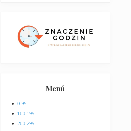
Menú
0-99
100-199
200-299