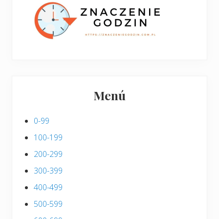
i
s
Menú
0-99
100-199
200-299
300-399
400-499
500-599