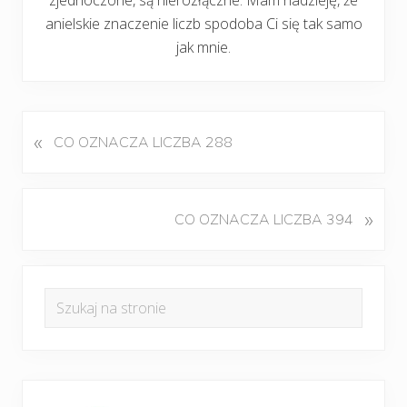
anielskie znaczenie liczb spodoba Ci się tak samo
jak mnie.
«
P
CO OZNACZA LICZBA 288
o
p
r
K
»
CO OZNACZA LICZBA 394
z
o
e
l
d
Pierwszy
e
n
Szukaj
j
panel
i
na
n
w
boczny
y
stronie
p
w
i
p
s