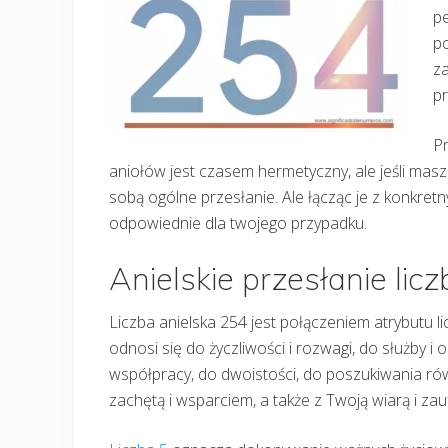
pe
po
za
p
Pr
aniołów jest czasem hermetyczny, ale jeśli mas
sobą ogólne przesłanie. Ale łącząc je z konkre
odpowiednie dla twojego przypadku.
Anielskie przesłanie lic
Liczba anielska 254 jest połączeniem atrybutu liczb
odnosi się do życzliwości i rozwagi, do służby 
współpracy, do dwoistości, do poszukiwania równ
zachętą i wsparciem, a także z Twoją wiarą i z