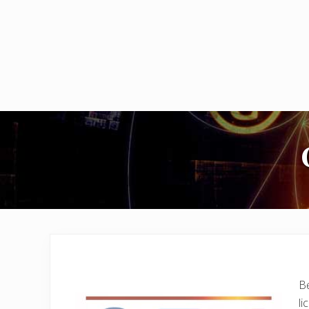
Bę
li