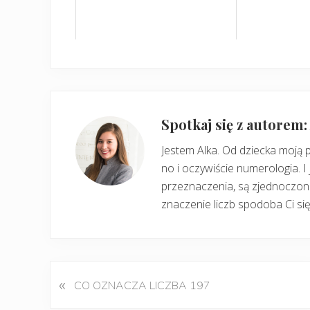
Spotkaj się z autorem
Jestem Alka. Od dziecka moją 
no i oczywiście numerologia. I 
przeznaczenia, są zjednoczone
znaczenie liczb spodoba Ci się
«
P
CO OZNACZA LICZBA 197
o