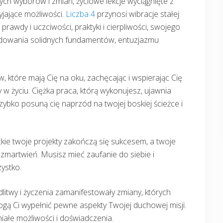
h wyborów i zmian, życiowe lekcje wyciągnięte z
jające możliwości.
Liczba 4
przynosi wibracje stałej
 prawdy i uczciwości, praktyki i cierpliwości, swojego
, budowania solidnych fundamentów, entuzjazmu
 które mają Cię na oku, zachęcając i wspierając Cię
 życiu. Ciężka praca, którą wykonujesz, ujawnia
zybko posuną cię naprzód na twojej boskiej ścieżce i
ie twoje projekty zakończą się sukcesem, a twoje
i zmartwień. Musisz mieć zaufanie do siebie i
ystko.
litwy i życzenia zamanifestowały zmiany, których
gą Ci wypełnić pewne aspekty Twojej duchowej misji.
iałe możliwości i doświadczenia.