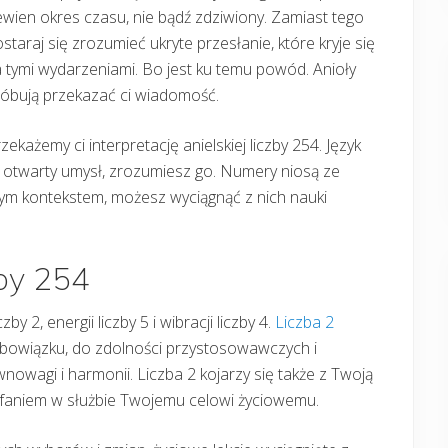
wien okres czasu, nie bądź zdziwiony. Zamiast tego
staraj się zrozumieć ukryte przesłanie, które kryje się
 tymi wydarzeniami. Bo jest ku temu powód. Anioły
róbują przekazać ci wiadomość.
zekażemy ci interpretację anielskiej liczby 254. Język
z otwarty umysł, zrozumiesz go. Numery niosą ze
tnym kontekstem, możesz wyciągnąć z nich nauki
zby 254
y 2, energii liczby 5 i wibracji liczby 4.
Liczba 2
i obowiązku, do zdolności przystosowawczych i
owagi i harmonii. Liczba 2 kojarzy się także z Twoją
aufaniem w służbie Twojemu celowi życiowemu.