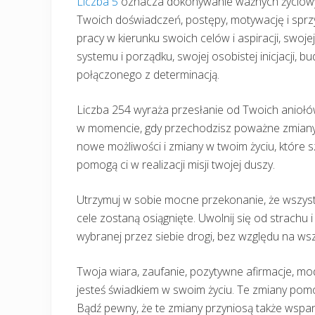
Liczba 5
oznacza dokonywanie ważnych życiowyc
Twoich doświadczeń, postępy, motywację i sprzy
pracy w kierunku swoich celów i aspiracji, swojej
systemu i porządku, swojej osobistej inicjacji
połączonego z determinacją.
Liczba 254 wyraża przesłanie od Twoich aniołów,
w momencie, gdy przechodzisz poważne zmiany w
nowe możliwości i zmiany w twoim życiu, które s
pomogą ci w realizacji misji twojej duszy.
Utrzymuj w sobie mocne przekonanie, że wszystk
cele zostaną osiągnięte. Uwolnij się od strachu 
wybranej przez siebie drogi, bez względu na wsz
Twoja wiara, zaufanie, pozytywne afirmacje, mod
jesteś świadkiem w swoim życiu. Te zmiany pomo
Bądź pewny, że te zmiany przyniosą także wspan