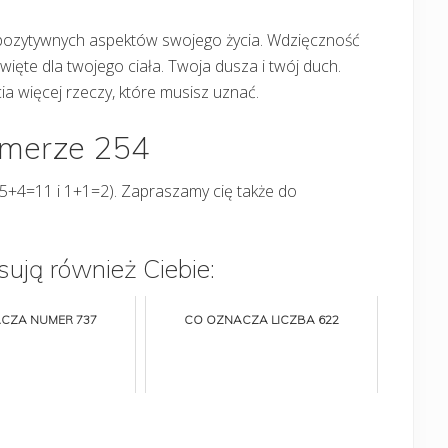
 pozytywnych aspektów swojego życia. Wdzięczność
święte dla twojego ciała. Twoja dusza i twój duch.
a więcej rzeczy, które musisz uznać.
umerze 254
5+4=11 i 1+1=2). Zapraszamy cię także do
sują również Ciebie:
CZA NUMER 737
CO OZNACZA LICZBA 622