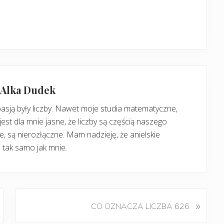
: Alka Dudek
pasją były liczby. Nawet moje studia matematyczne,
jest dla mnie jasne, że liczby są częścią naszego
, są nierozłączne. Mam nadzieję, że anielskie
 tak samo jak mnie.
K
»
CO OZNACZA LICZBA 626
o