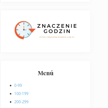
Menú
0-99
100-199
200-299