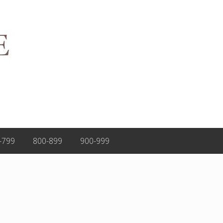
-799
800-899
900-999