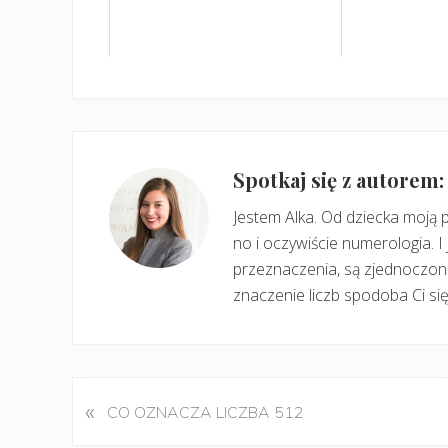
Spotkaj się z autorem
Jestem Alka. Od dziecka moją 
no i oczywiście numerologia. I 
przeznaczenia, są zjednoczone
znaczenie liczb spodoba Ci się
«
P
CO OZNACZA LICZBA 512
o