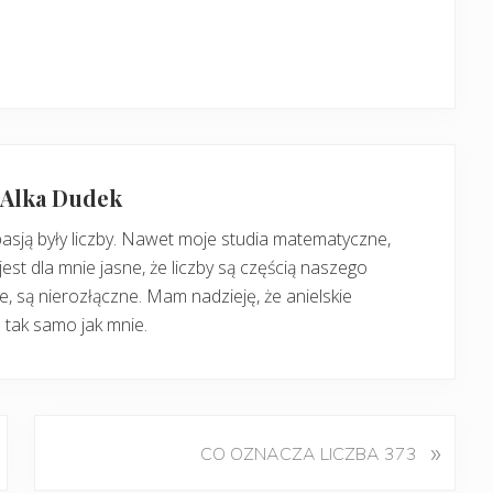
: Alka Dudek
pasją były liczby. Nawet moje studia matematyczne,
jest dla mnie jasne, że liczby są częścią naszego
, są nierozłączne. Mam nadzieję, że anielskie
 tak samo jak mnie.
K
»
CO OZNACZA LICZBA 373
o