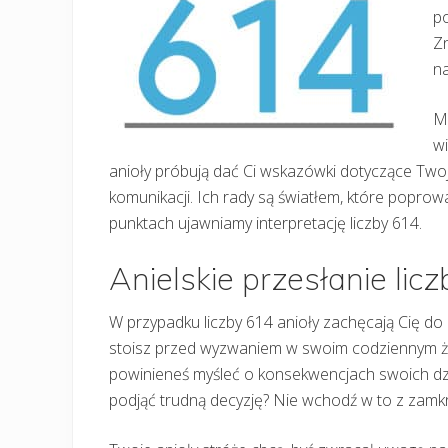
po
Zn
na
Mo
wi
anioły próbują dać Ci wskazówki dotyczące Twoj
komunikacji. Ich rady są światłem, które poprow
punktach ujawniamy interpretację liczby 614.
Anielskie przesłanie lic
W przypadku liczby 614 anioły zachęcają Cię do
stoisz przed wyzwaniem w swoim codziennym ży
powinieneś myśleć o konsekwencjach swoich dzia
podjąć trudną decyzję? Nie wchodź w to z zamk