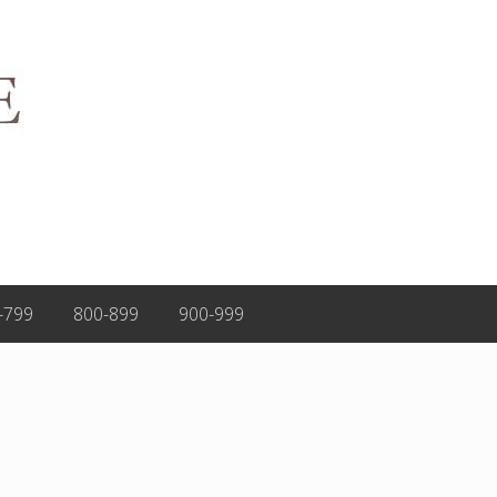
-799
800-899
900-999