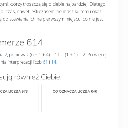
ymi, którzy troszczą się o ciebie najbardziej. Dlatego
ój czas, nawet jeśli czasem nie masz ku temu okazji.
ę do stawiania ich na pierwszym miejscu, co nie jest
umerze 614
zba
2
, ponieważ (6 + 1 + 4) = 11 = (1 + 1) = 2. Po więcej
ia interpretacji liczb
61
i
14
.
sują również Ciebie:
CZA LICZBA 978
CO OZNACZA LICZBA 646