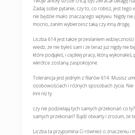
Twoje anioły stróże chcą, byś zwracał uwagę na 
Zadaj sobie pytanie, czy to, co robisz, jest tego 
nie będzie miało znaczącego wpływu. Nigdy nie 
mocno, zanim wybierzesz taką czy inną drogę.
Liczba 614 jest także przesłaniem wdzięcznośc
wiedz, że nie byłeś sam i że teraz już nigdy nie 
które podjąłeś, i ciężkiej pracy, którą wykonałeś
wkrótce zostaną zaspokojone.
Tolerancja jest jednym z filarów 614. Musisz um
osobowościach i różnych sposobach życia. Nie p
inni niż ty.
czy nie podzielają tych samych przekonań co ty? C
samych przekonań? Bądź otwarty i zrozum, że te
Liczba ta przypomina Ci również o znaczeniu i