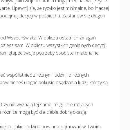
wpływ, jaki twoje działania mogą mieć na twoje życie.
warte. Upewnij się, że ryzyko jest minimalne, bo inaczej
podejmuj decyzji w pośpiechu. Zastanów się długo i
i od Wszechświata. W obliczu ostatnich zmagań
będziesz sam. W obliczu wszystkich genialnych decyzji,
, pamiętaj, że twoje potrzeby osobiste i materialne
ieć współistnieć z różnymi ludźmi, o różnych
owinieneś ulegać pokusie osądzania ludzi, którzy są
zy nie wyznają tej samej religii i nie mają tych
 różnice mogą być dla ciebie dobrą okazją.
 miejscu, jakie rodzina powinna zajmować w Twoim