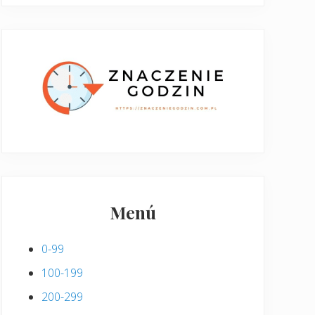
Menú
0-99
100-199
200-299