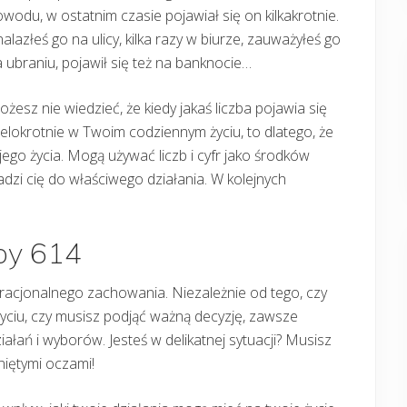
wodu, w ostatnim czasie pojawiał się on kilkakrotnie.
alazłeś go na ulicy, kilka razy w biurze, zauważyłeś go
 ubraniu, pojawił się też na banknocie…
żesz nie wiedzieć, że kiedy jakaś liczba pojawia się
elokrotnie w Twoim codziennym życiu, to dlatego, że
ego życia. Mogą używać liczb i cyfr jako środków
adzi cię do właściwego działania. W kolejnych
zby 614
 racjonalnego zachowania. Niezależnie od tego, czy
ciu, czy musisz podjąć ważną decyzję, zawsze
łań i wyborów. Jesteś w delikatnej sytuacji? Musisz
niętymi oczami!