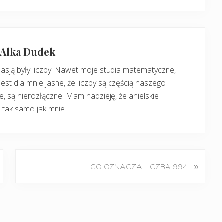
: Alka Dudek
pasją były liczby. Nawet moje studia matematyczne,
jest dla mnie jasne, że liczby są częścią naszego
, są nierozłączne. Mam nadzieję, że anielskie
 tak samo jak mnie.
K
»
CO OZNACZA LICZBA 994
o
l
e
j