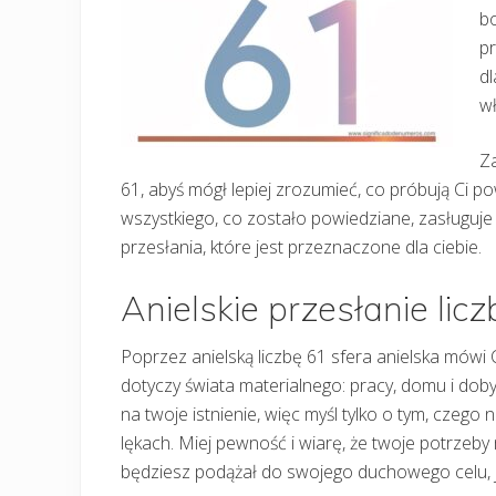
bo
pr
dl
wł
Za
61, abyś mógł lepiej zrozumieć, co próbują Ci p
wszystkiego, co zostało powiedziane, zasługuje 
przesłania, które jest przeznaczone dla ciebie.
Anielskie przesłanie lic
Poprzez anielską liczbę 61 sfera anielska mówi 
dotyczy świata materialnego: pracy, domu i dobyt
na twoje istnienie, więc myśl tylko o tym, czeg
lękach. Miej pewność i wiarę, że twoje potrzeb
będziesz podążał do swojego duchowego celu, jak