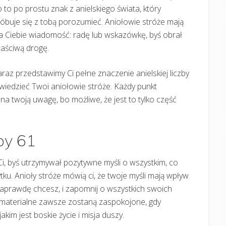
 to po prostu znak z anielskiego świata, który
óbuje się z tobą porozumieć. Aniołowie stróże mają
a Ciebie wiadomość: radę lub wskazówkę, byś obrał
aściwą drogę.
raz przedstawimy Ci pełne znaczenie anielskiej liczby
owiedzieć Twoi aniołowie stróże. Każdy punkt
na twoją uwagę, bo możliwe, że jest to tylko część
zby 61
Ci, byś utrzymywał pozytywne myśli o wszystkim, co
ku. Anioły stróże mówią ci, że twoje myśli mają wpływ
o naprawdę chcesz, i zapomnij o wszystkich swoich
y materialne zawsze zostaną zaspokojone, gdy
im jest boskie życie i misja duszy.