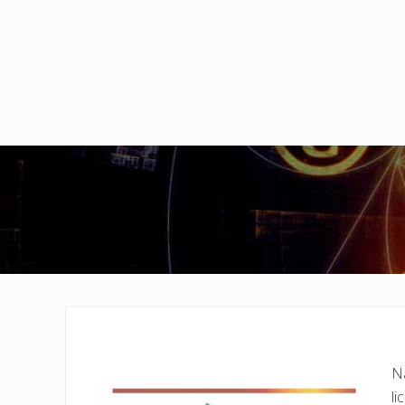
Na
li