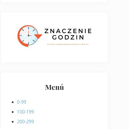
Menú
0-99
100-199
200-299