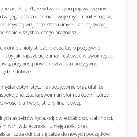
iczbę anielską 61, że w twoim życiu pojawią się nowe,
ji twojego przeznaczenia. Twoje myśli manifestują się
roduktywnej wizji oraz stanu umysłu. Zaufaj swojej
wnić sobie wszystko, czego pragniesz.
ochronne anioły stróże proszą Cię o pozytywne
h, aby jak najszybciej zamanifestować w swoim życiu
pojawią, przyniosą nowe możliwości i pozytywne
 będzie dobrze.
myślał optymistycznie i pozytywnie oraz ufał, że
aspokojone. Zaufaj swoim aniołom stróżom, którzy
iwości dla Twojej strony finansowej.
lnych aspektów życia, odpowiedzialności, stabilności,
 innych, wdzięczności, umiejętności oraz
nielska liczba odnosi się także do nowych początków,