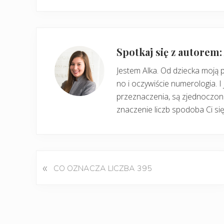
Spotkaj się z autorem
Jestem Alka. Od dziecka moją 
no i oczywiście numerologia. I 
przeznaczenia, są zjednoczone
znaczenie liczb spodoba Ci się
«
P
CO OZNACZA LICZBA 395
o
p
r
z