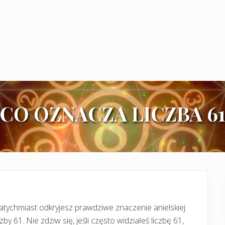
CO OZNACZA LICZBA 6
tychmiast odkryjesz prawdziwe znaczenie anielskiej
czby 61. Nie zdziw się, jeśli często widziałeś liczbę 61,