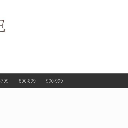
-799
800-899
900-999