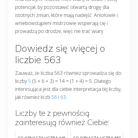
potencjał, by pozostawić otwartą drogę dla
istotnych zmian, które mają nadejść. Aniołowie i
wniebowstąpieni mistrzowie wspierają cię i
prowadzą po drodze, więc nie trać wiary
Dowiedz się więcej o
liczbie 563
Zauważ, że liczba 563 również sprowadza się do
liczby
5
(5 + 6 + 3) = 14 = (1 + 4) = 5. Dlatego
interesująca jest dla ciebie interpretacja tej liczby,
jak również liczb
56
i
63
.
Liczby te z pewnością
zainteresują również Ciebie:
CO OZNACZA LICZBA 449
CO OZNACZA LICZBA 352