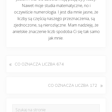
Nawet moje studia matematyczne, no i
oczywiście numerologia. I jest dla mnie jasne, że
liczby są częścią naszego przeznaczenia, są
zjednoczone, są nierozłączne. Mam nadzieję, że
anielskie znaczenie liczb spodoba Ci się tak samo
jak mnie.
«
P
CO OZNACZA LICZBA 674
o
p
r
K
»
CO OZNACZA LICZBA 172
z
o
e
l
d
Pierwszy
e
n
Szukaj
j
panel
i