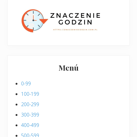
p
s
i
s
Menú
0-99
100-199
200-299
300-399
400-499
500-599