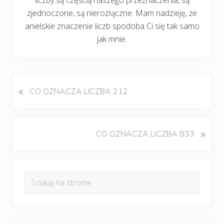
zjednoczone, są nierozłączne. Mam nadzieję, że
anielskie znaczenie liczb spodoba Ci się tak samo
jak mnie.
«
P
CO OZNACZA LICZBA 212
o
p
r
K
»
CO OZNACZA LICZBA 833
z
o
e
l
d
Pierwszy
e
n
Szukaj
j
panel
i
na
n
w
boczny
y
stronie
p
w
i