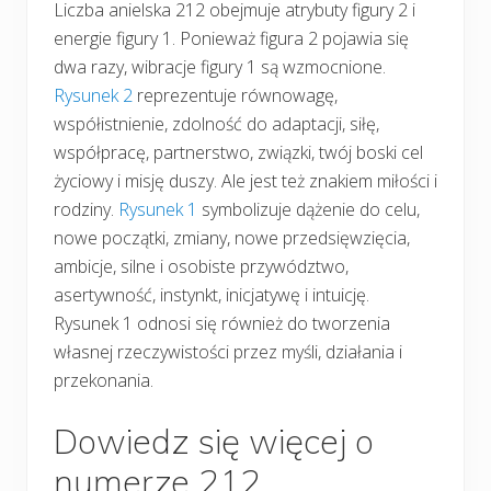
Liczba anielska 212 obejmuje atrybuty figury 2 i
energie figury 1. Ponieważ figura 2 pojawia się
dwa razy, wibracje figury 1 są wzmocnione.
Rysunek 2
reprezentuje równowagę,
współistnienie, zdolność do adaptacji, siłę,
współpracę, partnerstwo, związki, twój boski cel
życiowy i misję duszy. Ale jest też znakiem miłości i
rodziny.
Rysunek 1
symbolizuje dążenie do celu,
nowe początki, zmiany, nowe przedsięwzięcia,
ambicje, silne i osobiste przywództwo,
asertywność, instynkt, inicjatywę i intuicję.
Rysunek 1 odnosi się również do tworzenia
własnej rzeczywistości przez myśli, działania i
przekonania.
Dowiedz się więcej o
numerze 212