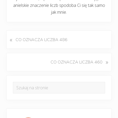
anielskie znaczenie liczb spodoba Ci się tak samo
jak mnie.
«
P
CO OZNACZA LICZBA 486
o
p
r
K
»
CO OZNACZA LICZBA 460
z
o
e
l
d
Pierwszy
e
n
Szukaj
j
panel
i
na
n
w
boczny
y
stronie
p
w
i
p
s
i