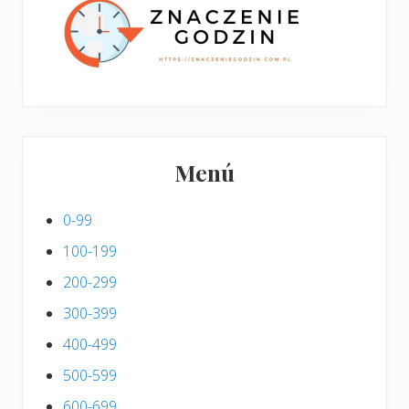
s
Menú
0-99
100-199
200-299
300-399
400-499
500-599
600-699