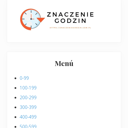
p
s
i
s
Menú
0-99
100-199
200-299
300-399
400-499
500-599