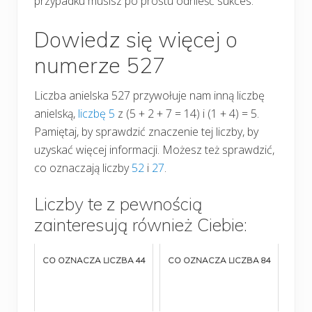
przypadku musisz po prostu odnieść sukces.
Dowiedz się więcej o
numerze 527
Liczba anielska 527 przywołuje nam inną liczbę
anielską,
liczbę 5
z (5 + 2 + 7 = 14) i (1 + 4) = 5.
Pamiętaj, by sprawdzić znaczenie tej liczby, by
uzyskać więcej informacji. Możesz też sprawdzić,
co oznaczają liczby
52
i
27
.
Liczby te z pewnością
zainteresują również Ciebie:
CO OZNACZA LICZBA 44
CO OZNACZA LICZBA 84