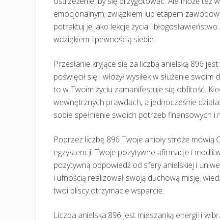
ostrzeżenie, by się przygotować. Ale może też
emocjonalnym, związkiem lub etapem zawodowym
potraktuj je jako lekcje życia i błogosławieństw
wdziękiem i pewnością siebie.
Przesłanie kryjące się za liczbą anielską 896 jest
poświęcił się i włożył wysiłek w służenie swoi
to w Twoim życiu zamanifestuje się obfitość. Ki
wewnętrznych prawdach, a jednocześnie działas
sobie spełnienie swoich potrzeb finansowych i
Poprzez liczbę 896 Twoje anioły stróże mówią Ci
egzystencji. Twoje pozytywne afirmacje i modli
pozytywną odpowiedź od sfery anielskiej i uniwe
i ufnością realizował swoją duchową misję, wied
twoi bliscy otrzymacie wsparcie.
Liczba anielska 896 jest mieszanką energii i wibrac