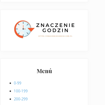
Menú
0-99
100-199
200-299