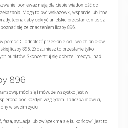
yzwanie, ponieważ mają dla ciebie wiadomość do
zekazania. Mogą to być wskazówki, wsparcie lub inne
rady. Jednak aby odkryć anielskie przesłanie, musisz
poznać się ze znaczeniem liczby 896.
by pomóc Ci odnaleźć przesłanie od Twoich aniołów
kiej liczby 896. Zrozumiesz to przesłanie tylko
ych punktów. Skoncentruj się dobrze i medytuj nad
zby 896
inansową, módl się i mów, że wszystko jest w
spierana pod każdym względem. Ta liczba mówi ci,
zony w swoim życiu.
, faza, sytuacja lub związek ma się ku końcowi. Jest to