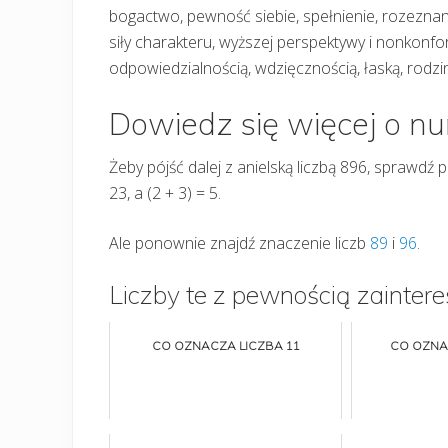
bogactwo, pewność siebie, spełnienie, rozeznan
siły charakteru, wyższej perspektywy i nonkonf
odpowiedzialnością, wdzięcznością, łaską, rodz
Dowiedz się więcej o n
Żeby pójść dalej z anielską liczbą 896, sprawdź
23, a (2 + 3) = 5.
Ale ponownie znajdź znaczenie liczb
89
i
96
.
Liczby te z pewnością zaintere
CO OZNACZA LICZBA 11
CO OZNA