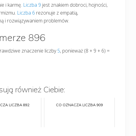
ie i karmę.
Liczba 9
jest znakiem dobroci, hojności,
ormizmu.
Liczba 6
rezonuje z empatią,
iną i rozwiązywaniem problemów.
umerze 896
 prawdziwe znaczenie liczby
5
, ponieważ (8 + 9 + 6) =
sują również Ciebie:
CZA LICZBA 892
CO OZNACZA LICZBA 909