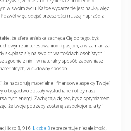
 wskazywać, że masz do czynienia z problemem
 w swoim życiu. Każde wydarzenie jest nauką, więc
o. Pozwól więc odejść przeszłości i ruszaj naprzód z
 takie, że sfera anielska zachęca Cię do tego, byś
m duchowym zainteresowaniom i pasjom, a w zamian za
edy skupiasz się na swoich wartościach osobistych i
z zgodnie z nimi, w naturalny sposób zapewniasz
 materialnych, w cudowny sposób.
, że nadzorują materialne i finansowe aspekty Twojej
twy o bogactwo zostały wysłuchane i otrzymasz
rsalnych energii. Zachęcają cię też, byś z optymizmem
ząc, że twoje potrzeby zostaną zaspokojone, a ty i
ji liczb 8, 9 i 6.
Liczba 8
reprezentuje niezależność,