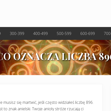
9
300-399
400-499
500-599
600-699
700
CO OZNACZA LICZBA 89
e musisz się martwić, jeśli często widziałeś liczbę 896.
st to znak anielski. Twoje anioły stróże rzucają ci