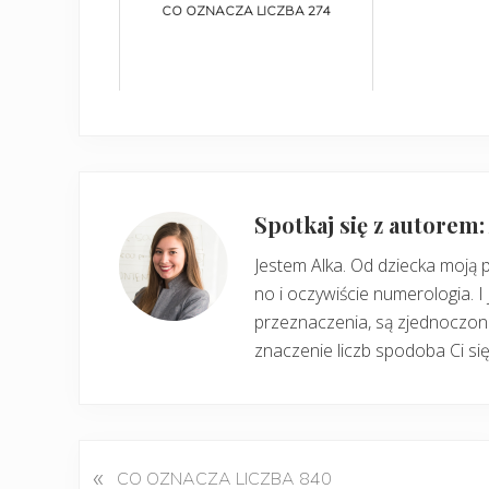
CO OZNACZA LICZBA 274
Spotkaj się z autorem
Jestem Alka. Od dziecka moją 
no i oczywiście numerologia. I 
przeznaczenia, są zjednoczone
znaczenie liczb spodoba Ci się
«
P
CO OZNACZA LICZBA 840