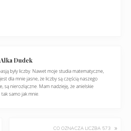
: Alka Dudek
pasją były liczby. Nawet moje studia matematyczne,
jest dla mnie jasne, że liczby są częścią naszego
, są nierozłączne. Mam nadzieję, że anielskie
 tak samo jak mnie.
K
»
CO OZNACZA LICZBA 573