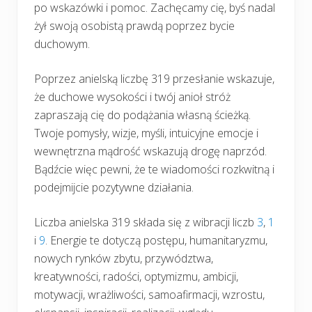
po wskazówki i pomoc. Zachęcamy cię, byś nadal
żył swoją osobistą prawdą poprzez bycie
duchowym.
Poprzez anielską liczbę 319 przesłanie wskazuje,
że duchowe wysokości i twój anioł stróż
zapraszają cię do podążania własną ścieżką.
Twoje pomysły, wizje, myśli, intuicyjne emocje i
wewnętrzna mądrość wskazują drogę naprzód.
Bądźcie więc pewni, że te wiadomości rozkwitną i
podejmijcie pozytywne działania.
Liczba anielska 319 składa się z wibracji liczb
3
,
1
i
9
. Energie te dotyczą postępu, humanitaryzmu,
nowych rynków zbytu, przywództwa,
kreatywności, radości, optymizmu, ambicji,
motywacji, wrażliwości, samoafirmacji, wzrostu,