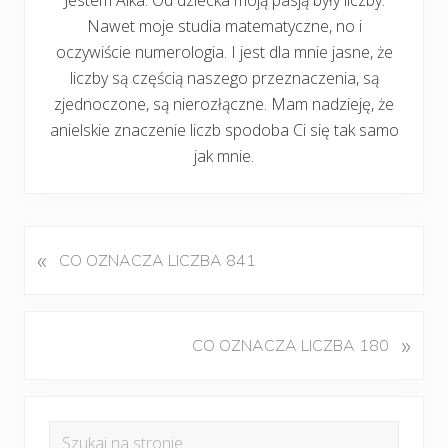
Nawet moje studia matematyczne, no i
oczywiście numerologia. I jest dla mnie jasne, że
liczby są częścią naszego przeznaczenia, są
zjednoczone, są nierozłączne. Mam nadzieję, że
anielskie znaczenie liczb spodoba Ci się tak samo
jak mnie.
«
P
CO OZNACZA LICZBA 841
o
p
r
K
»
CO OZNACZA LICZBA 180
z
o
e
l
d
Pierwszy
e
n
Szukaj
j
i