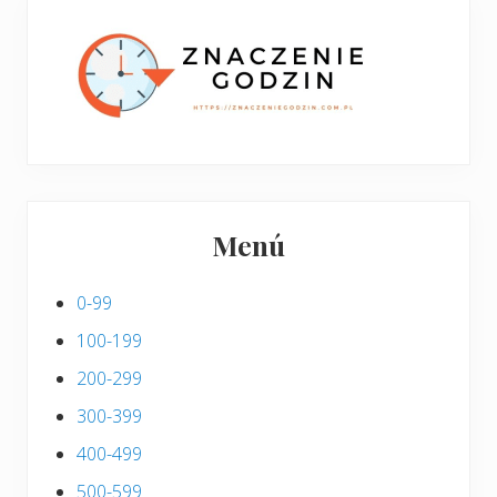
p
s
i
s
Menú
0-99
100-199
200-299
300-399
400-499
500-599