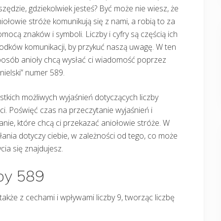
zędzie, gdziekolwiek jesteś? Być może nie wiesz, że
iołowie stróże komunikują się z nami, a robią to za
mocą znaków i symboli. Liczby i cyfry są częścią ich
odków komunikacji, by przykuć naszą uwagę. W ten
posób anioły chcą wysłać ci wiadomość poprzez
nielski” numer 589.
tkich możliwych wyjaśnień dotyczących liczby
ści. Poświęć czas na przeczytanie wyjaśnień i
nie, które chcą ci przekazać aniołowie stróże. W
słania dotyczy ciebie, w zależności od tego, co może
cia się znajdujesz.
zby 589
a także z cechami i wpływami liczby 9, tworząc liczbę