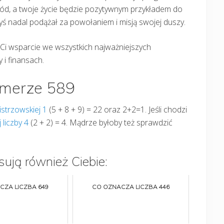
ód, a twoje życie będzie pozytywnym przykładem do
byś nadal podążał za powołaniem i misją swojej duszy.
Ci wsparcie we wszystkich najważniejszych
 i finansach.
umerze 589
istrzowskiej 1
(5 + 8 + 9) = 22 oraz 2+2=1. Jeśli chodzi
j liczby 4
(2 + 2) = 4. Mądrze byłoby też sprawdzić
sują również Ciebie:
CZA LICZBA 649
CO OZNACZA LICZBA 446