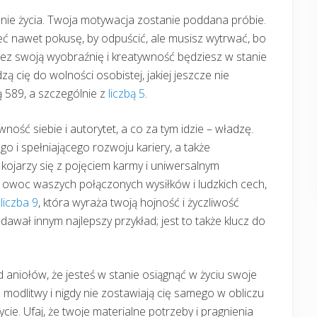
nie życia. Twoja motywacja zostanie poddana próbie.
nawet pokusę, by odpuścić, ale musisz wytrwać, bo
rzez swoją wyobraźnię i kreatywność będziesz w stanie
cię do wolności osobistej, jakiej jeszcze nie
ą 589, a szczególnie z
liczbą 5
.
ść siebie i autorytet, a co za tym idzie – władzę.
go i spełniającego rozwoju kariery, a także
kojarzy się z pojęciem karmy i uniwersalnym
o owoc waszych połączonych wysiłków i ludzkich cech,
o
liczba 9
, która wyraża twoją hojność i życzliwość
dawał innym najlepszy przykład; jest to także klucz do
d aniołów, że jesteś w stanie osiągnąć w życiu swoje
 modlitwy i nigdy nie zostawiają cię samego w obliczu
cie. Ufaj, że twoje materialne potrzeby i pragnienia