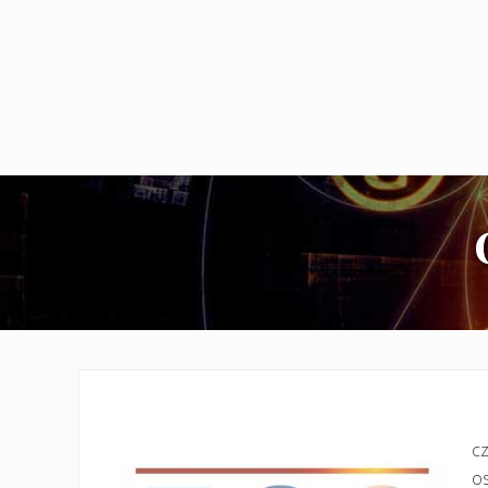
cz
os