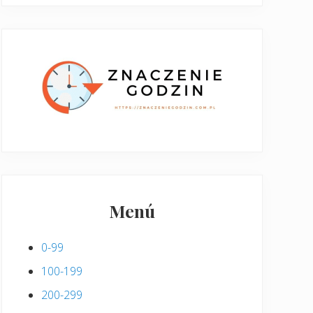
Menú
0-99
100-199
200-299