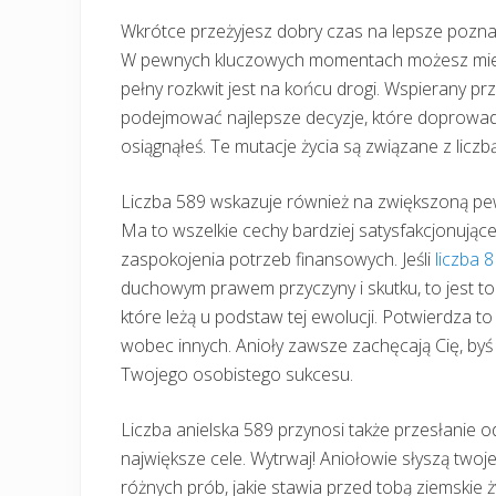
Wkrótce przeżyjesz dobry czas na lepsze pozna
W pewnych kluczowych momentach możesz mieć 
pełny rozkwit jest na końcu drogi. Wspierany p
podejmować najlepsze decyzje, które doprowadzą 
osiągnąłeś. Te mutacje życia są związane z liczb
Liczba 589 wskazuje również na zwiększoną pewno
Ma to wszelkie cechy bardziej satysfakcjonujące
zaspokojenia potrzeb finansowych. Jeśli
liczba 8
duchowym prawem przyczyny i skutku, to jest t
które leżą u podstaw tej ewolucji. Potwierdza t
wobec innych. Anioły zawsze zachęcają Cię, byś 
Twojego osobistego sukcesu.
Liczba anielska 589 przynosi także przesłanie o
największe cele. Wytrwaj! Aniołowie słyszą twoje
różnych prób, jakie stawia przed tobą ziemskie ży