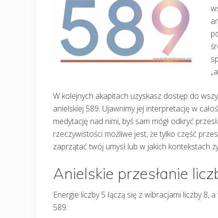
ws
an
po
śr
s
„a
W kolejnych akapitach uzyskasz dostęp do wszys
anielskiej 589. Ujawnimy jej interpretację w cało
medytację nad nimi, byś sam mógł odkryć przesła
rzeczywistości możliwe jest, że tylko część prze
zaprzątać twój umysł lub w jakich kontekstach ży
Anielskie przesłanie lic
Energie liczby 5 łączą się z wibracjami liczby 8, 
589.