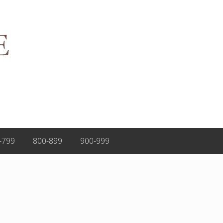
-799
800-899
900-999