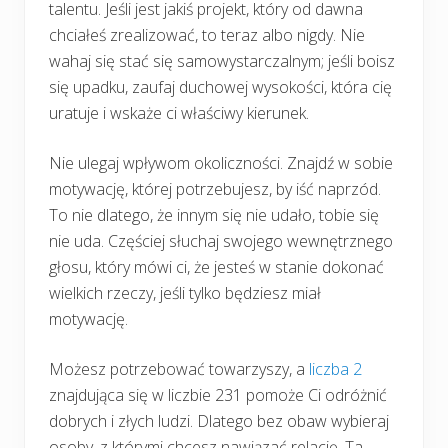
talentu. Jeśli jest jakiś projekt, który od dawna
chciałeś zrealizować, to teraz albo nigdy. Nie
wahaj się stać się samowystarczalnym; jeśli boisz
się upadku, zaufaj duchowej wysokości, która cię
uratuje i wskaże ci właściwy kierunek.
Nie ulegaj wpływom okoliczności. Znajdź w sobie
motywację, której potrzebujesz, by iść naprzód.
To nie dlatego, że innym się nie udało, tobie się
nie uda. Częściej słuchaj swojego wewnętrznego
głosu, który mówi ci, że jesteś w stanie dokonać
wielkich rzeczy, jeśli tylko będziesz miał
motywację.
Możesz potrzebować towarzyszy, a
liczba 2
znajdująca się w liczbie 231 pomoże Ci odróżnić
dobrych i złych ludzi. Dlatego bez obaw wybieraj
osoby, z którymi chcesz nawiązać relację. Ta