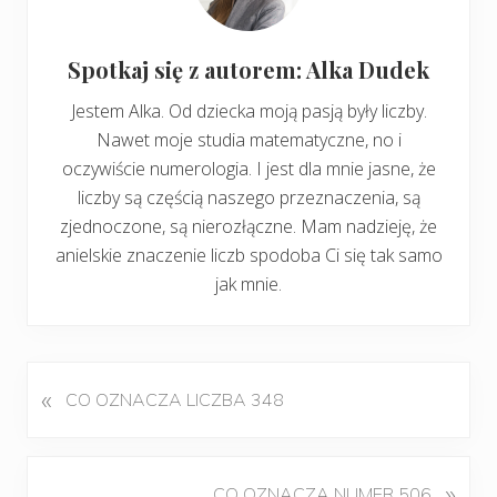
Spotkaj się z autorem: Alka Dudek
Jestem Alka. Od dziecka moją pasją były liczby.
Nawet moje studia matematyczne, no i
oczywiście numerologia. I jest dla mnie jasne, że
liczby są częścią naszego przeznaczenia, są
zjednoczone, są nierozłączne. Mam nadzieję, że
anielskie znaczenie liczb spodoba Ci się tak samo
jak mnie.
«
P
CO OZNACZA LICZBA 348
o
p
r
K
»
CO OZNACZA NUMER 506