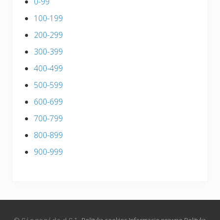
0-99
100-199
200-299
300-399
400-499
500-599
600-699
700-799
800-899
900-999
© 𝚂𝚒𝚗𝚌𝚎𝚛𝚒𝚍𝚊.𝚍 𝚂.𝙻.
Polityka cookies
Informacje prawne
Polityka