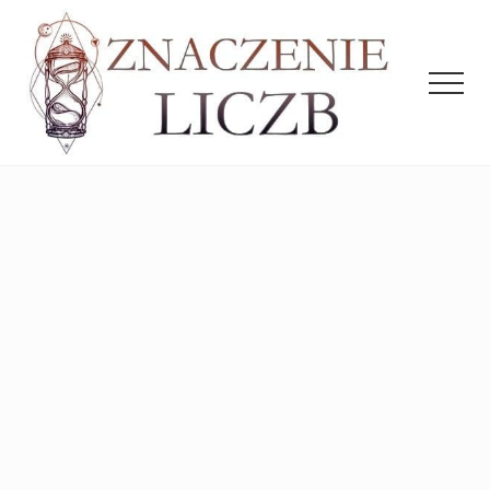
Menu
Przejdź
Przejdź
do
do
treści
głównego
Men
paska
bocznego
Interpretacja
aniołów
dla
liczb