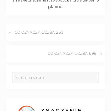
jak mnie.
«
P
CO OZNACZA LICZBA 251
o
p
r
K
»
CO OZNACZA LICZBA 698
z
o
e
l
d
Pierwszy
e
n
Szukaj
j
panel
i
na
n
w
boczny
y
stronie
p
w
i
p
s
i