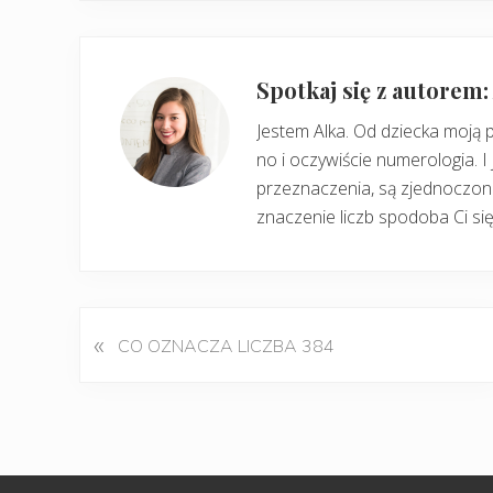
Spotkaj się z autorem
Jestem Alka. Od dziecka moją 
no i oczywiście numerologia. I 
przeznaczenia, są zjednoczone
znaczenie liczb spodoba Ci się
«
P
CO OZNACZA LICZBA 384
o
p
r
z
e