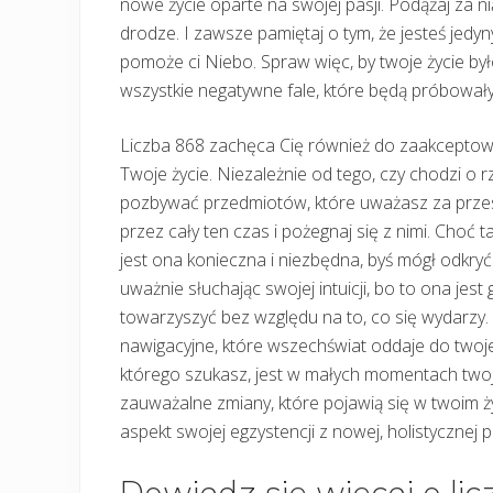
nowe życie oparte na swojej pasji. Podążaj za ni
drodze. I zawsze pamiętaj o tym, że jesteś jedy
pomoże ci Niebo. Spraw więc, by twoje życie by
wszystkie negatywne fale, które będą próbował
Liczba 868 zachęca Cię również do zaakceptowan
Twoje życie. Niezależnie od tego, czy chodzi o 
pozbywać przedmiotów, które uważasz za przesta
przez cały ten czas i pożegnaj się z nimi. Choć 
jest ona konieczna i niezbędna, byś mógł odkryć 
uważnie słuchając swojej intuicji, bo to ona jest
towarzyszyć bez względu na to, co się wydarzy.
nawigacyjne, które wszechświat oddaje do twoje
którego szukasz, jest w małych momentach two
zauważalne zmiany, które pojawią się w twoim ż
aspekt swojej egzystencji z nowej, holistycznej 
Dowiedz się więcej o lic