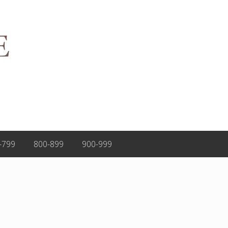
-799
800-899
900-999