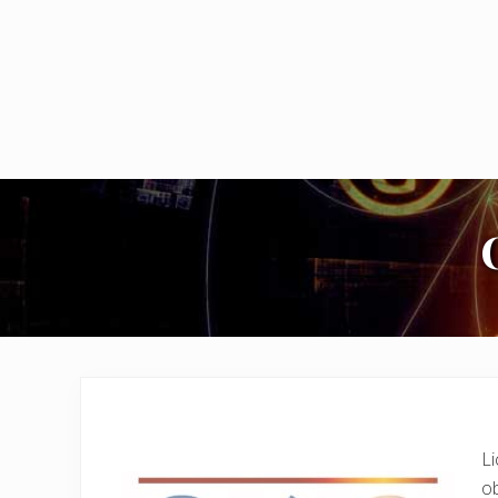
Li
ob