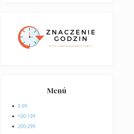
Menú
0-99
100-199
200-299