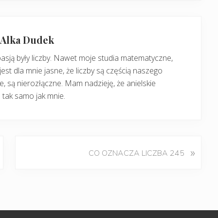
: Alka Dudek
pasją były liczby. Nawet moje studia matematyczne,
jest dla mnie jasne, że liczby są częścią naszego
, są nierozłączne. Mam nadzieję, że anielskie
 tak samo jak mnie.
K
»
CO OZNACZA LICZBA 245
o
l
e
j
n