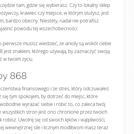
zędzie tam, gdzie się wybierasz. Czy to lokalny sklep
ożywczy, krawiec czy miejsce, w którym służysz, jest
m, bardzo obecny. Niestety, nadal nie potrafisz
yjaśnić powodu tej wszechobecności.
 pierwsze musisz wiedzieć, że anioły są wokół ciebie
 868 jest znakiem, którego używają, by zaznaczyć swoją
 w twoim życiu.
zby 868
eczeństwa finansowego i że stres, który odczuwałeś
z się tym spokojem, by dotrzeć do miejsc, które
obodnie wyrażać siebie i robić to, co zaleca twój
e wszystkich stron jest ono chronione przez twoich
 robisz. Uwolnij się od swoich lęków i wątpliwości,
ojej wewnętrznej sile i licznym modlitwom masz teraz