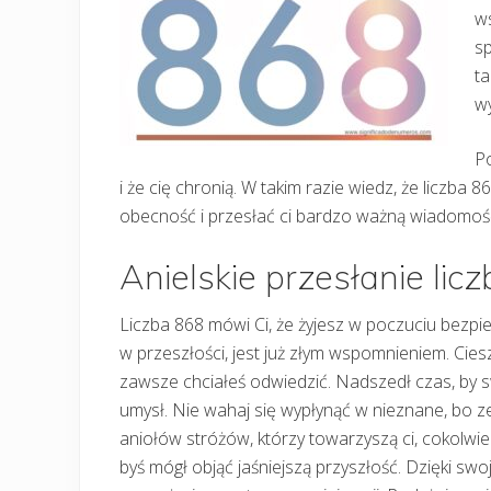
ws
sp
ta
w
Po
i że cię chronią. W takim razie wiedz, że liczba
obecność i przesłać ci bardzo ważną wiadomość
Anielskie przesłanie lic
Liczba 868 mówi Ci, że żyjesz w poczuciu bezpi
w przeszłości, jest już złym wspomnieniem. Cies
zawsze chciałeś odwiedzić. Nadszedł czas, by sw
umysł. Nie wahaj się wypłynąć w nieznane, bo z
aniołów stróżów, którzy towarzyszą ci, cokolwiek
byś mógł objąć jaśniejszą przyszłość. Dzięki sw