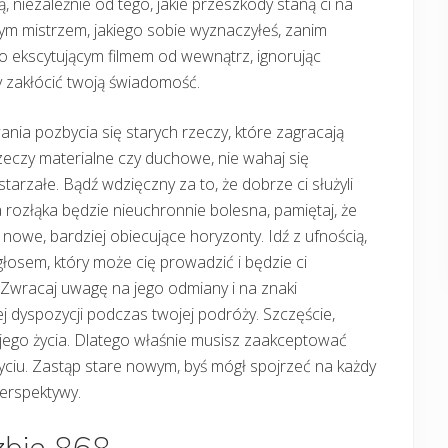
ą, niezależnie od tego, jakie przeszkody staną ci na
nym mistrzem, jakiego sobie wyznaczyłeś, zanim
ło ekscytującym filmem od wewnątrz, ignorując
y zakłócić twoją świadomość.
ia pozbycia się starych rzeczy, które zagracają
rzeczy materialne czy duchowe, nie wahaj się
rzałe. Bądź wdzięczny za to, że dobrze ci służyli
ta rozłąka będzie nieuchronnie bolesna, pamiętaj, że
nowe, bardziej obiecujące horyzonty. Idź z ufnością,
 głosem, który może cię prowadzić i będzie ci
 Zwracaj uwagę na jego odmiany i na znaki
j dyspozycji podczas twojej podróży. Szczęście,
jego życia. Dlatego właśnie musisz zaakceptować
yciu. Zastąp stare nowym, byś mógł spojrzeć na każdy
perspektywy.
zbie 868