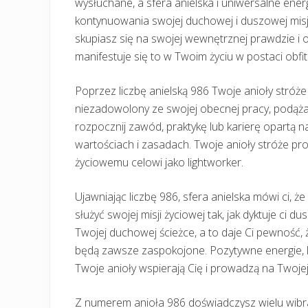
wysłuchane, a sfera anielska i uniwersalne ene
kontynuowania swojej duchowej i duszowej misj
skupiasz się na swojej wewnętrznej prawdzie i o
manifestuje się to w Twoim życiu w postaci obfit
Poprzez liczbę anielską 986 Twoje anioły stróże m
niezadowolony ze swojej obecnej pracy, podąż
rozpocznij zawód, praktykę lub karierę opartą n
wartościach i zasadach. Twoje anioły stróże pr
życiowemu celowi jako lightworker.
Ujawniając liczbę 986, sfera anielska mówi ci, że 
służyć swojej misji życiowej tak, jak dyktuje ci d
Twojej duchowej ścieżce, a to daje Ci pewność,
będą zawsze zaspokojone. Pozytywne energie, k
Twoje anioły wspierają Cię i prowadzą na Twoje
Z numerem anioła 986 doświadczysz wielu wibracj