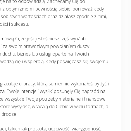
rgie na to odpowiadają. Zachęcamy Cię do
i z optymizmem i pewnością siebie, ponieważ kiedy
sobistych wartościach oraz działasz zgodnie z nimi,
ości i sukcesu.
ówią Ci, że jeśli jesteś nieszczęśliwy i/lub
aj za swoim prawdziwym powołaniem duszy i
a duchu, biznes lub usługi oparte na Twoich
owadzą cię i wspierają, kiedy poświęcasz się swojemu
gratuluje ci pracy, którą sumiennie wykonałeś, by żyć i
usza. Twoje intencje i wysiłki posunęły Cię naprzód na
 że wszystkie Twoje potrzeby materialne i finansowe
tóre wysyłasz, wracają do Ciebie w wielu formach, a
j drodze.
i, takich jak prostota, uczciwość, wiarygodność,