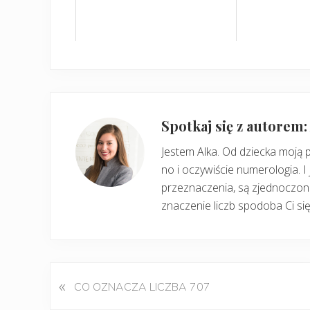
Spotkaj się z autorem
Jestem Alka. Od dziecka moją 
no i oczywiście numerologia. I 
przeznaczenia, są zjednoczone
znaczenie liczb spodoba Ci się
«
P
CO OZNACZA LICZBA 707
o