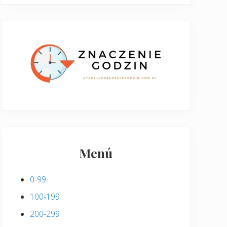
Menú
0-99
100-199
200-299