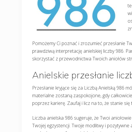
te
wi
os
zn
Pomożemy Ci poznać i zrozumieć przesłanie Two
prawdziwą interpretację anielskiej liczby 986. Pa
skorzystać z przewodnictwa Twoich aniołów st
Anielskie przesłanie lic
Przesłanie kryjące się za Liczbą Anielską 986 m
materialne zostaną zaspokojone, gdy całkowici
poprzez karierę. Zaufaj i licz na to, że stanie s
Liczba anielska 986 sugeruje, że Twoi aniołowie
Twojej egzystencji. Twoje modlitwy i pozytywne a