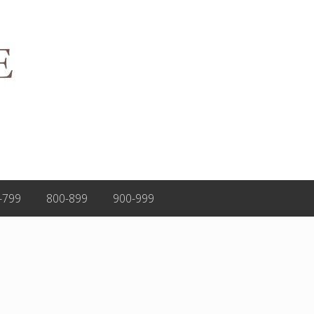
-799
800-899
900-999