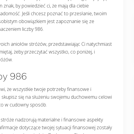
n znak, by powiedzieć ci, że mają dla ciebie
adomość. Jeśli chcesz poznać to przesłanie, twoim
obistym obowiązkiem jest zapoznanie się ze
aczeniem liczby 986.
ich aniołów stróżów, przedstawiając Ci natychmiast
miętaj, żeby przeczytać wszystko, co poniżej, i
różów.
zby 986
ówi, że wszystkie twoje potrzeby finansowe i
e skupisz się na służeniu swojemu duchowemu celowi
ię to w cudowny sposób.
 stróże nadzorują materialne i finansowe aspekty
firmacje dotyczące twojej sytuacji finansowej zostały