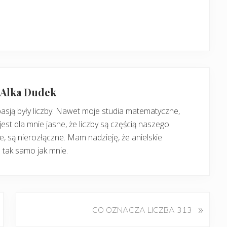
: Alka Dudek
pasją były liczby. Nawet moje studia matematyczne,
jest dla mnie jasne, że liczby są częścią naszego
, są nierozłączne. Mam nadzieję, że anielskie
 tak samo jak mnie.
K
»
CO OZNACZA LICZBA 313
o