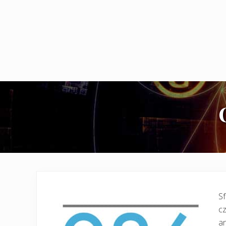
Sf
cz
an