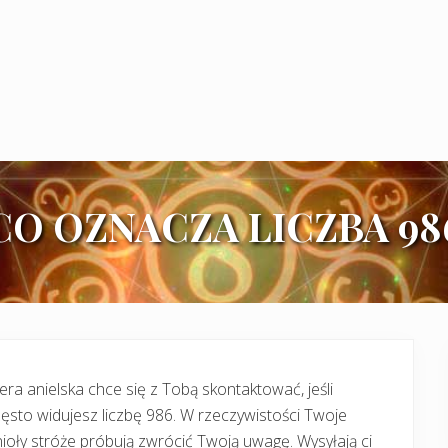
CO OZNACZA LICZBA 98
era anielska chce się z Tobą skontaktować, jeśli
ęsto widujesz liczbę 986. W rzeczywistości Twoje
ioły stróże próbują zwrócić Twoją uwagę. Wysyłają ci