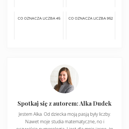
CO OZNACZA LICZBA 45
CO OZNACZA LICZBA 952
Spotkaj się z autorem: Alka Dudek
Jestem Alka. Od dziecka moją pasją były liczby.
Nawet moje studia matematyczne, no i
oczywiście numerologia. I jest dla mnie jasne, że