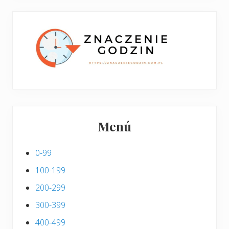
w
i
p
s
i
s
Menú
0-99
100-199
200-299
300-399
400-499