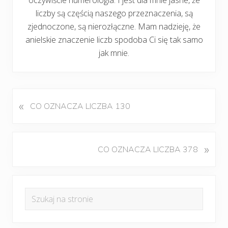
liczby są częścią naszego przeznaczenia, są
zjednoczone, są nierozłączne. Mam nadzieję, że
anielskie znaczenie liczb spodoba Ci się tak samo
jak mnie.
«
P
CO OZNACZA LICZBA 130
o
p
r
K
»
CO OZNACZA LICZBA 378
z
o
e
l
d
Pierwszy
e
n
Szukaj
j
panel
i
na
n
w
boczny
y
stronie
p