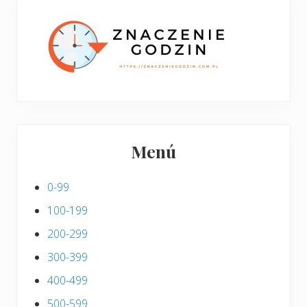
p
s
i
s
Menú
0-99
100-199
200-299
300-399
400-499
500-599