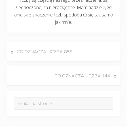
zjednoczone, są nierozłączne. Mam nadzieję, że
anielskie znaczenie liczb spodoba Ci się tak samo
jak mnie.
«
P
CO OZNACZA LICZBA 858
o
p
r
K
»
CO OZNACZA LICZBA 144
z
o
e
l
d
Pierwszy
e
n
Szukaj
j
panel
i
na
n
w
boczny
y
stronie
p
w
i