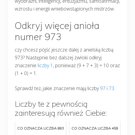
wyobraźni, inteligencji, entuzjazmu, samoafirmacji,
wzrostu i energii wniebowstąpionych mistrzów.
Odkryj więcej anioła
numer 973
czy chcesz pójść jeszcze dalej z anielską liczbą
973? Następnie bez dalszej zwłoki odkryj
znaczenie
liczby 1
, ponieważ (9 + 7 + 3) = 10 oraz
(1 + 0) = 1.
Sprawdź też, jakie znaczenie mają liczby
97
i
73.
Liczby te z pewnością
zainteresują również Ciebie:
CO OZNACZA LICZBA 883
CO OZNACZA LICZBA 459