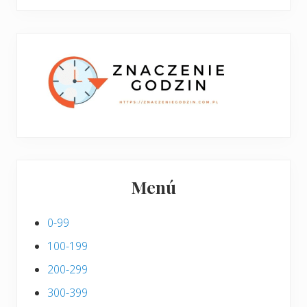
boczny
y
stronie
p
w
i
p
s
i
s
Menú
0-99
100-199
200-299
300-399