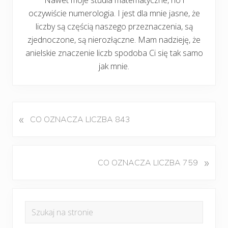
oczywiście numerologia. I jest dla mnie jasne, że
liczby są częścią naszego przeznaczenia, są
zjednoczone, są nierozłączne. Mam nadzieję, że
anielskie znaczenie liczb spodoba Ci się tak samo
jak mnie.
«
P
CO OZNACZA LICZBA 843
o
p
r
K
»
CO OZNACZA LICZBA 759
z
o
e
l
d
Pierwszy
e
n
Szukaj
j
panel
i
na
n
w