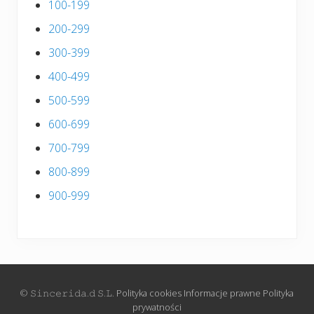
100-199
200-299
300-399
400-499
500-599
600-699
700-799
800-899
900-999
© 𝚂𝚒𝚗𝚌𝚎𝚛𝚒𝚍𝚊.𝚍 𝚂.𝙻.
Polityka cookies
Informacje prawne
Polityka
prywatności