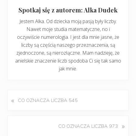
Spotkaj się z autorem: Alka Dudek
Jestem Alka. Od dziecka moją pasją były liczby.
Nawet moje studia matematyczne, no i
oczywiście numerologia. I jest dla mnie jasne, że
liczby są częścią naszego przeznaczenia, są
zjednoczone, są nierozłączne. Mam nadzieję, że
anielskie znaczenie liczb spodoba Ci się tak samo
jak mnie.
«
P
CO OZNACZA LICZBA 545
o
p
r
K
»
CO OZNACZA LICZBA 973
z
o
e