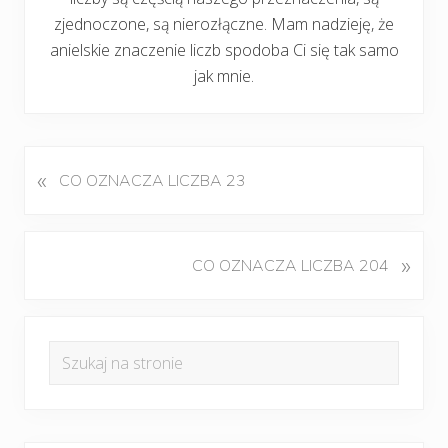
zjednoczone, są nierozłączne. Mam nadzieję, że
anielskie znaczenie liczb spodoba Ci się tak samo
jak mnie.
«
P
CO OZNACZA LICZBA 23
o
p
r
K
»
CO OZNACZA LICZBA 204
z
o
e
l
d
Pierwszy
e
n
Szukaj
j
panel
i
na
n
w
boczny
y
stronie
p
w
i