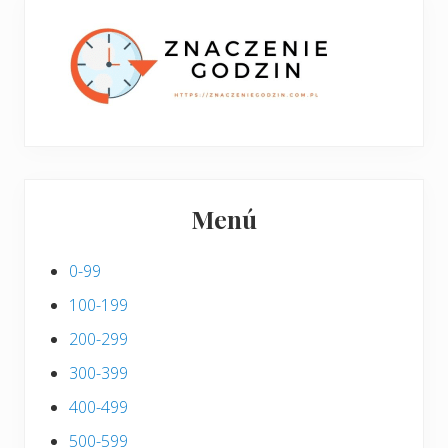
p
s
i
s
Menú
0-99
100-199
200-299
300-399
400-499
500-599