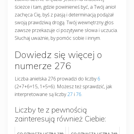
ścieżce i tam, gdzie powinieneś być, a Twój anioł
zachęca Cię, byś z pasją i determinacją podążał
swoją prawdziwą drogą. Twój wewnętrzny głos
zawsze przekazuje ci pozytywne słowa i uczucia.
Słuchaj uważnie, by pomóc sobie i innym.
Dowiedz się więcej o
numerze 276
Liczba anielska 276 prowadzi do liczby
6
(2+7+6=15, 1+5=6). Możesz też sprawdzić, jak
interpretowane są liczby
27
i
76
.
Liczby te z pewnością
zainteresują również Ciebie:
CO OZNACZA LICZBA 239
CO OZNACZA LICZBA 749