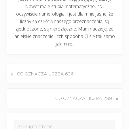
Nawet moje studia matematyczne, no i
oczywiście numerologia. I jest dla mnie jasne, że
liczby są częścią naszego przeznaczenia, są
zjednoczone, są nierozłączne. Mam nadzieję, że
anielskie znaczenie liczb spodoba Ci się tak samo
jak mnie.
«
P
CO OZNACZA LICZBA 636
o
p
r
K
»
CO OZNACZA LICZBA 289
z
o
e
l
d
Pierwszy
e
n
Szukaj
j
panel
i