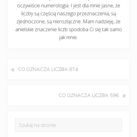
oczywiście numerologia. I jest dla mnie jasne, że
liczby są częścią naszego przeznaczenia, są
zjednoczone, są nierozłączne. Mam nadzieję, że
anielskie znaczenie liczb spodoba Ci się tak samo
jak mnie.
«
P
CO OZNACZA LICZBA 874
o
p
r
K
»
CO OZNACZA LICZBA 596
z
o
e
l
d
Pierwszy
e
n
Szukaj
j
panel
i
na
n
w