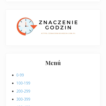
boczny
y
stronie
p
w
i
p
s
i
s
Menú
0-99
100-199
200-299
300-399