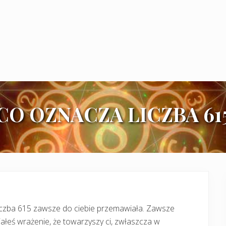
CO OZNACZA LICZBA 61
iczba 615 zawsze do ciebie przemawiała. Zawsze
ałeś wrażenie, że towarzyszy ci, zwłaszcza w