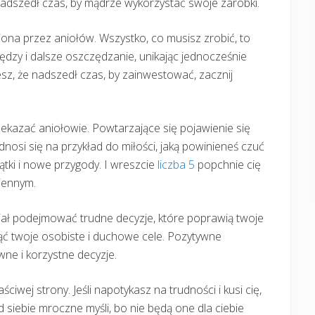
nadszedł czas, by mądrze wykorzystać swoje zarobki.
iona przez aniołów. Wszystko, co musisz zrobić, to
dzy i dalsze oszczędzanie, unikając jednocześnie
esz, że nadszedł czas, by zainwestować, zacznij
przekazać aniołowie. Powtarzające się pojawienie się
nosi się na przykład do miłości, jaką powinieneś czuć
ki i nowe przygody. I wreszcie
liczba 5
popchnie cię
iennym.
iał podejmować trudne decyzje, które poprawią twoje
nąć twoje osobiste i duchowe cele. Pozytywne
ne i korzystne decyzje.
iwej strony. Jeśli napotykasz na trudności i kusi cię,
d siebie mroczne myśli, bo nie będą one dla ciebie