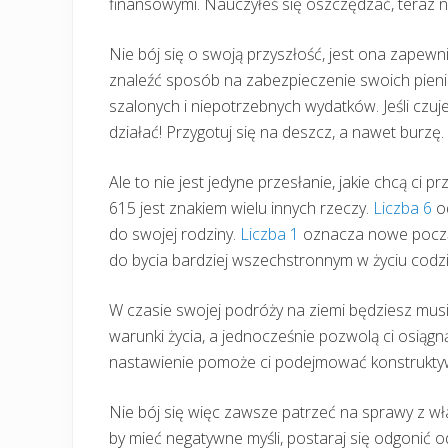
finansowymi. Nauczyłeś się oszczędzać, teraz 
Nie bój się o swoją przyszłość, jest ona zapewn
znaleźć sposób na zabezpieczenie swoich pienię
szalonych i niepotrzebnych wydatków. Jeśli czuj
działać! Przygotuj się na deszcz, a nawet burzę.
Ale to nie jest jedyne przesłanie, jakie chcą ci 
615 jest znakiem wielu innych rzeczy.
Liczba 6
od
do swojej rodziny.
Liczba 1
oznacza nowe począt
do bycia bardziej wszechstronnym w życiu codz
W czasie swojej podróży na ziemi będziesz mus
warunki życia, a jednocześnie pozwolą ci osiąg
nastawienie pomoże ci podejmować konstruktyw
Nie bój się więc zawsze patrzeć na sprawy z właśc
by mieć negatywne myśli, postaraj się odgonić o