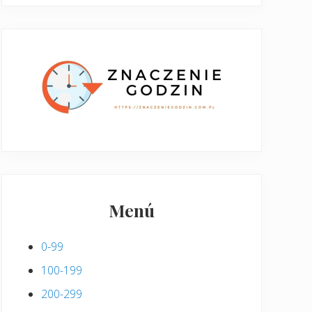
Menú
0-99
100-199
200-299