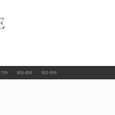
-799
800-899
900-999