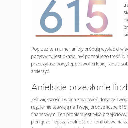
tr
si
ni
pr
si
Poprzez ten numer anioły próbują wysłać ci wia
pozytywny, jest okazją, byś poznał jego treść. Ni
przeczytasz powyżej, pozwoli ci lepiej radzić so
zmierzyć.
Anielskie przesłanie lic
Jeśli większość Twoich zmartwień dotyczy Twoje
regularnie stawiają na Twojej drodze liczbę 61
finansowym. Ten problem jest tylko przejściowy
pieniądze i lepszą zdolność do kontrolowania z