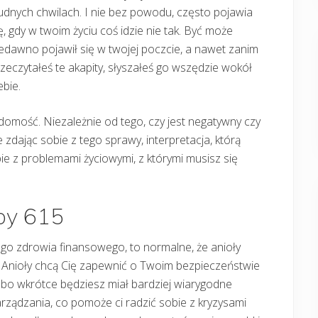
udnych chwilach. I nie bez powodu, często pojawia
ę, gdy w twoim życiu coś idzie nie tak. Być może
edawno pojawił się w twojej poczcie, a nawet zanim
zeczytałeś te akapity, słyszałeś go wszędzie wokół
ebie.
domość. Niezależnie od tego, czy jest negatywny czy
e zdając sobie z tego sprawy, interpretacja, którą
bie z problemami życiowymi, z którymi musisz się
zby 615
go zdrowia finansowego, to normalne, że anioły
5. Anioły chcą Cię zapewnić o Twoim bezpieczeństwie
, bo wkrótce będziesz miał bardziej wiarygodne
arządzania, co pomoże ci radzić sobie z kryzysami