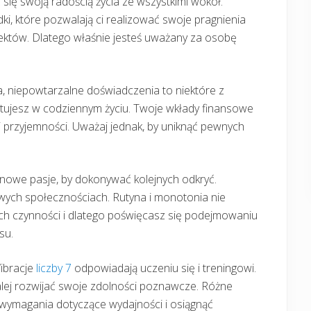
sz się swoją radością życia ze wszystkimi wokół.
ki, które pozwalają ci realizować swoje pragnienia
ektów. Dlatego właśnie jesteś uważany za osobę
, niepowtarzalne doświadczenia to niektóre z
estujesz w codziennym życiu. Twoje wkłady finansowe
i przyjemności. Uważaj jednak, by uniknąć pewnych
nowe pasje, by dokonywać kolejnych odkryć.
wych społecznościach. Rutyna i monotonia nie
ych czynności i dlatego poświęcasz się podejmowaniu
su.
Wibracje
liczby 7
odpowiadają uczeniu się i treningowi.
lej rozwijać swoje zdolności poznawcze. Różne
ć wymagania dotyczące wydajności i osiągnąć