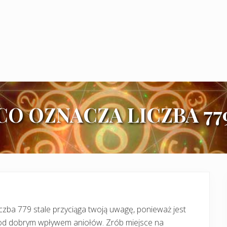
CO OZNACZA LICZBA 77
czba 779 stale przyciąga twoją uwagę, ponieważ jest
od dobrym wpływem aniołów. Zrób miejsce na