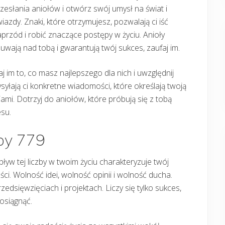
zesłania aniołów i otwórz swój umysł na świat i
iazdy. Znaki, które otrzymujesz, pozwalają ci iść
przód i robić znaczące postępy w życiu. Anioły
uwają nad tobą i gwarantują twój sukces, zaufaj im.
j im to, co masz najlepszego dla nich i uwzględnij
syłają ci konkretne wiadomości, które określają twoją
ami. Dotrzyj do aniołów, które próbują się z tobą
su.
zby 779
yw tej liczby w twoim życiu charakteryzuje twój
ci. Wolność idei, wolność opinii i wolność ducha.
dsięwzięciach i projektach. Liczy się tylko sukces,
 osiągnąć.