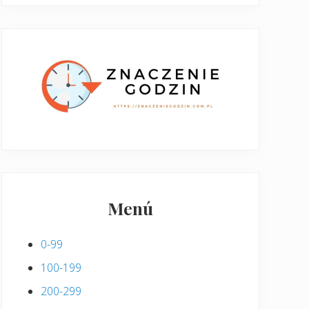
Menú
0-99
100-199
200-299