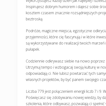
Wykorzystujesz każdy dzień jak najlepiej i dzieli
Inspirujesz dobrym humorem i dajesz sobie środ
kosztem czasem znacznie rozsądniejszych proj
beztroską.
Podróże, magiczne miejsca, egzotyczne odkrycia
przyjemności, które cię fascynują i w które inw
są wykorzystywane do realizacji twoich marzeń 
pułapek.
Codziennie odkrywasz siebie na nowo poprzez 
Utrzymuj tempo i wzbogacaj swoją kulturę w no
odpowiadają ci. Nie lubisz powtarzać tych sam
własnych projektów, by być panem swojego cza
Liczba 779 jest połączeniem energii liczb 7 i 9. 
Poświęcasz się zdobywaniu nowej wiedzy, by da
szkolenia, które odbywasz, pozwalają ci spełni