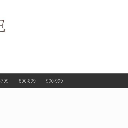
-799
800-899
900-999