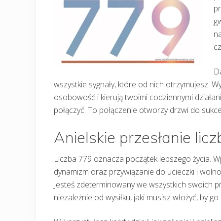
pr
gw
na
cz
Da
wszystkie sygnały, które od nich otrzymujesz. Wy
osobowość i kierują twoimi codziennymi działani
połączyć. To połączenie otworzy drzwi do sukce
Anielskie przesłanie lic
Liczba 779 oznacza początek lepszego życia. Wpł
dynamizm oraz przywiązanie do ucieczki i wolnoś
Jesteś zdeterminowany we wszystkich swoich prze
niezależnie od wysiłku, jaki musisz włożyć, by go