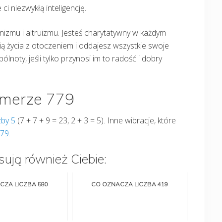
ci niezwykłą inteligencję.
zmu i altruizmu. Jesteś charytatywny w każdym
ią życia z otoczeniem i oddajesz wszystkie swoje
lnoty, jeśli tylko przynosi im to radość i dobry
umerze 779
zby 5
(7 + 7 + 9 = 23, 2 + 3 = 5). Inne wibracje, które
79.
sują również Ciebie:
CZA LICZBA 580
CO OZNACZA LICZBA 419